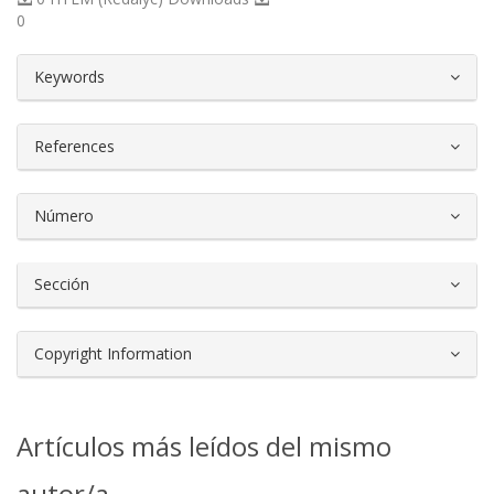
0
##plugins.themes.bootstrap3.article.d
Keywords
References
Número
Sección
Copyright Information
Artículos más leídos del mismo
autor/a