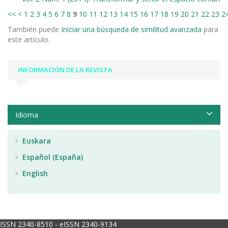
<<
<
1
2
3
4
5
6
7
8
9
10
11
12
13
14
15
16
17
18
19
20
21
22
23
2
También puede
Iniciar una búsqueda de similitud avanzada
para
este artículo.
INFORMACIÓN DE LA REVISTA
Idioma
Euskara
Español (España)
English
ISSN 2340-8510 - eISSN 2340-9134