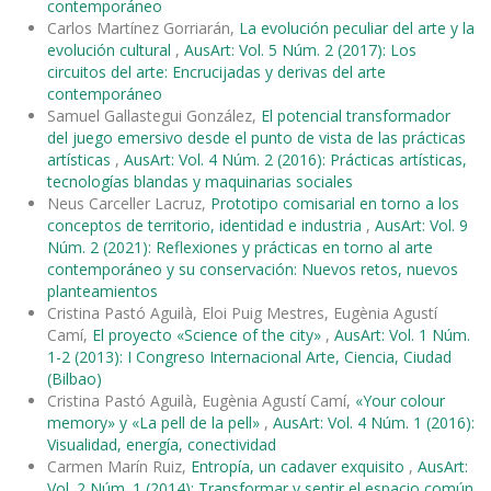
contemporáneo
Carlos Martínez Gorriarán,
La evolución peculiar del arte y la
evolución cultural
,
AusArt: Vol. 5 Núm. 2 (2017): Los
circuitos del arte: Encrucijadas y derivas del arte
contemporáneo
Samuel Gallastegui González,
El potencial transformador
del juego emersivo desde el punto de vista de las prácticas
artísticas
,
AusArt: Vol. 4 Núm. 2 (2016): Prácticas artísticas,
tecnologías blandas y maquinarias sociales
Neus Carceller Lacruz,
Prototipo comisarial en torno a los
conceptos de territorio, identidad e industria
,
AusArt: Vol. 9
Núm. 2 (2021): Reflexiones y prácticas en torno al arte
contemporáneo y su conservación: Nuevos retos, nuevos
planteamientos
Cristina Pastó Aguilà, Eloi Puig Mestres, Eugènia Agustí
Camí,
El proyecto «Science of the city»
,
AusArt: Vol. 1 Núm.
1-2 (2013): I Congreso Internacional Arte, Ciencia, Ciudad
(Bilbao)
Cristina Pastó Aguilà, Eugènia Agustí Camí,
«Your colour
memory» y «La pell de la pell»
,
AusArt: Vol. 4 Núm. 1 (2016):
Visualidad, energía, conectividad
Carmen Marín Ruiz,
Entropía, un cadaver exquisito
,
AusArt:
Vol. 2 Núm. 1 (2014): Transformar y sentir el espacio común