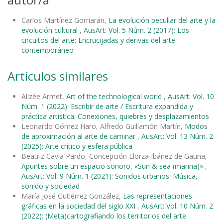
Carlos Martínez Gorriarán,
La evolución peculiar del arte y la
evolución cultural
,
AusArt: Vol. 5 Núm. 2 (2017): Los
circuitos del arte: Encrucijadas y derivas del arte
contemporáneo
Artículos similares
Alizée Armet,
Art of the technological world
,
AusArt: Vol. 10
Núm. 1 (2022): Escribir de arte / Escritura expandida y
práctica artística: Conexiones, quiebres y desplazamientos
Leonardo Gómez Haro, Alfredo Guillamón Martín,
Modos
de aproximación al arte de caminar
,
AusArt: Vol. 13 Núm. 2
(2025): Arte crítico y esfera pública
Beatriz Cavia Pardo, Concepción Elorza Ibáñez de Gauna,
Apuntes sobre un espacio sonoro, «Sun & sea (marina)»
,
AusArt: Vol. 9 Núm. 1 (2021): Sonidos urbanos: Música,
sonido y sociedad
María José Gutiérrez González,
Las representaciones
gráficas en la sociedad del siglo XXI
,
AusArt: Vol. 10 Núm. 2
(2022): (Meta)cartografiando los territorios del arte