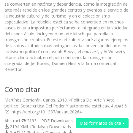
se convierten en retórica y dependencia, como la integración del
arte más rebelde en los grandes centros y eventos al servicio de
la industria cultural y del turismo, y en el coleccionismo
especulativo. La rebeldía estética se ha convertido en muchos
casos en una impostura perfectamente integrada en la sociedad
del espectáculo, incluyendo un arte kitsch que parodia la
transgresión creativa. En este artículo revisaré algunos ejemplos
de las dos actitudes más antagónicas: la conversión del arte en
'activismo político' con Joseph Beuys, el
body-art
, y Ai Weiwei y
el arte chino actual; en el polo contrario, la 'transgresión
integrada' de Jef Koons, Damien Hirst y la firma comercial
Benetton.
Cómo citar
Martínez Gorriarán, Carlos. 2019. «Política Del Arte Y Arte
político: Sobre crítica Del Poder Y autonomía estética».
AusArt
6
(2). https://doi.org/10.1387/ausart.20264.
Abstract
2193 | PDF Downloads
Más formatos de cita
2194 XML (Redalyc) Downloads
0 HTLM (Redalyc) Downloads