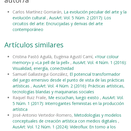
Carlos Martínez Gorriarán,
La evolución peculiar del arte y la
evolución cultural
,
AusArt: Vol. 5 Núm. 2 (2017): Los
circuitos del arte: Encrucijadas y derivas del arte
contemporáneo
Artículos similares
Cristina Pastó Aguilà, Eugènia Agustí Camí,
«Your colour
memory» y «La pell de la pell»
,
AusArt: Vol. 4 Núm. 1 (2016):
Visualidad, energía, conectividad
Samuel Gallastegui González,
El potencial transformador
del juego emersivo desde el punto de vista de las prácticas
artísticas
,
AusArt: Vol. 4 Núm. 2 (2016): Prácticas artísticas,
tecnologías blandas y maquinarias sociales
Raquel Ruiz Fraile,
Me escuchan, luego existo
,
AusArt: Vol.
5 Núm. 1 (2017): Interrogantes feministas en la producción
artística
José-Antonio Vertedor-Romero,
Metodologías y modelos
conceptuales de creación artística con medios digitales
,
AusArt: Vol. 12 Núm. 1 (2024): Videoflux: En torno a los