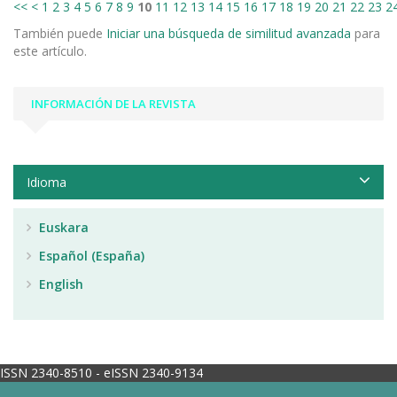
<<
<
1
2
3
4
5
6
7
8
9
10
11
12
13
14
15
16
17
18
19
20
21
22
23
2
También puede
Iniciar una búsqueda de similitud avanzada
para
este artículo.
INFORMACIÓN DE LA REVISTA
Idioma
Euskara
Español (España)
English
ISSN 2340-8510 - eISSN 2340-9134