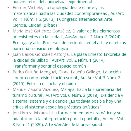
nuevos retos del audiovisual experimental
Emmer Michele,
La topología desde el arte y las
matemáticas hasta las ciudades contemporáneas
,
AusArt:
Vol. 1 Núm. 1-2 (2013): I Congreso Internacional Arte,
Ciencia, Ciudad (Bilbao)
María José Gutiérrez González,
El valor de los elementos
preexistentes en la ciudad
,
AusArt: Vol. 12 Núm. 2 (2024):
Ecología y arte: Procesos decrecientes en el arte y estéticas
para una transición ecológica
Juan Carlos Gonzalez Astorga,
La plaza Ernesto Erkoreka de
la ciudad de Bilbao
,
AusArt: Vol. 2 Núm. 1 (2014):
Transformar y sentir el espacio común
Pedro Ortuño Mengual, Gloria Lapeña Gallego,
La acción
sonora como reivindicación social
,
AusArt: Vol. 3 Núm. 2
(2015): Entre la escucha y el ruido
Manuel Zapata Vázquez,
Málaga, hacia la supremacía del
turismo cultural
,
AusArt: Vol. 6 Núm. 2 (2018): Disidencia y
sistema, sistema y disidencia ¿Es todavía posible hoy una
crítica al sistema desde las prácticas artísticas?
Jon Urraza Intxausti,
La formación en arte dramático y su
adaptación a la interpretación para la pantalla
,
AusArt: Vol.
8 Núm. 1 (2020): Arte y/en/desde la universidad