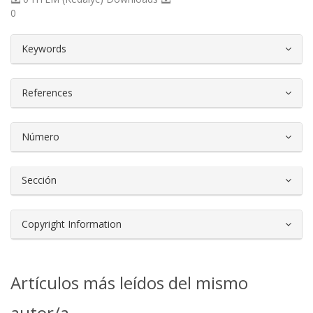
0
##plugins.themes.bootstrap3.article.d
Keywords
References
Número
Sección
Copyright Information
Artículos más leídos del mismo
autor/a