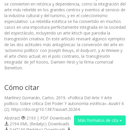
se convierten en retórica y dependencia, como la integración del
arte más rebelde en los grandes centros y eventos al servicio de
la industria cultural y del turismo, y en el coleccionismo
especulativo. La rebeldía estética se ha convertido en muchos
casos en una impostura perfectamente integrada en la sociedad
del espectáculo, incluyendo un arte kitsch que parodia la
transgresión creativa. En este artículo revisaré algunos ejemplos
de las dos actitudes más antagónicas: la conversión del arte en
'activismo político' con Joseph Beuys, el
body-art
, y Ai Weiwei y
el arte chino actual; en el polo contrario, la 'transgresión
integrada' de Jef Koons, Damien Hirst y la firma comercial
Benetton.
Cómo citar
Martínez Gorriarán, Carlos. 2019. «Política Del Arte Y Arte
político: Sobre crítica Del Poder Y autonomía estética».
AusArt
6
(2). https://doi.org/10.1387/ausart.20264.
Abstract
2193 | PDF Downloads
Más formatos de cita
2194 XML (Redalyc) Downloads
0 HTLM (Redalyc) Downloads