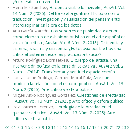
y/en/desde la universidad
Elena Mir Sánchez,
Haciendo visible lo invisible
,
AusArt: Vol.
14 Núm. 2 (2026): Del trazo al algoritmo: El dibujo como
traducción, investigación y visualización del pensamiento
interdisciplinar en la era de los datos
Ana García Alarcón,
Los soportes de publicidad exterior
como elemento de exhibición artística en el arte español de
vocación crítica
,
AusArt: Vol. 6 Núm. 2 (2018): Disidencia y
sistema, sistema y disidencia ¿Es todavía posible hoy una
crítica al sistema desde las prácticas artísticas?
Arturo Rodríguez Bornaetxea,
El cuerpo del artista, una
intervención política en la emisión televisiva
,
AusArt: Vol. 2
Núm. 1 (2014): Transformar y sentir el espacio común
Laura Luque Rodrigo, Carmen Moral Ruiz,
Arte que
modifica la relación con el espacio público
,
AusArt: Vol. 13
Núm. 2 (2025): Arte crítico y esfera pública
Miguel Anxo Rodríguez González,
Cuestiones de efectividad
,
AusArt: Vol. 13 Núm. 2 (2025): Arte crítico y esfera pública
Paz Tornero Lorenzo,
Ontología de la otredad en el
quehacer artístico
,
AusArt: Vol. 13 Núm. 2 (2025): Arte
crítico y esfera pública
<<
<
1
2
3
4
5
6
7
8
9
10
11
12
13
14
15
16
17
18
19
20
21
22
23
2