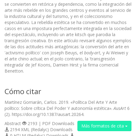
se convierten en retórica y dependencia, como la integración del
arte más rebelde en los grandes centros y eventos al servicio de
la industria cultural y del turismo, y en el coleccionismo
especulativo. La rebeldía estética se ha convertido en muchos
casos en una impostura perfectamente integrada en la sociedad
del espectáculo, incluyendo un arte kitsch que parodia la
transgresión creativa. En este artículo revisaré algunos ejemplos
de las dos actitudes más antagónicas: la conversión del arte en
'activismo político' con Joseph Beuys, el
body-art
, y Ai Weiwei y
el arte chino actual; en el polo contrario, la 'transgresión
integrada' de Jef Koons, Damien Hirst y la firma comercial
Benetton.
Cómo citar
Martínez Gorriarán, Carlos. 2019. «Política Del Arte Y Arte
político: Sobre crítica Del Poder Y autonomía estética».
AusArt
6
(2). https://doi.org/10.1387/ausart.20264.
Abstract
2193 | PDF Downloads
Más formatos de cita
2194 XML (Redalyc) Downloads
0 HTLM (Redalyc) Downloads