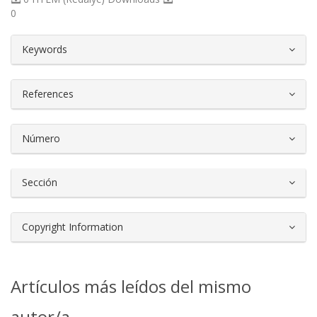
0
##plugins.themes.bootstrap3.article.d
Keywords
References
Número
Sección
Copyright Information
Artículos más leídos del mismo
autor/a