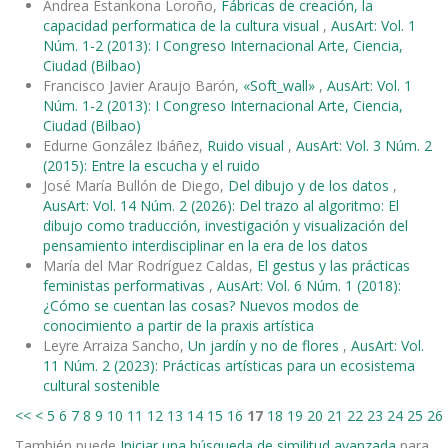
Andrea Estankona Loroño,
Fábricas de creación, la
capacidad performatica de la cultura visual
,
AusArt: Vol. 1
Núm. 1-2 (2013): I Congreso Internacional Arte, Ciencia,
Ciudad (Bilbao)
Francisco Javier Araujo Barón,
«Soft_wall»
,
AusArt: Vol. 1
Núm. 1-2 (2013): I Congreso Internacional Arte, Ciencia,
Ciudad (Bilbao)
Edurne González Ibáñez,
Ruido visual
,
AusArt: Vol. 3 Núm. 2
(2015): Entre la escucha y el ruido
José María Bullón de Diego,
Del dibujo y de los datos
,
AusArt: Vol. 14 Núm. 2 (2026): Del trazo al algoritmo: El
dibujo como traducción, investigación y visualización del
pensamiento interdisciplinar en la era de los datos
María del Mar Rodríguez Caldas,
El gestus y las prácticas
feministas performativas
,
AusArt: Vol. 6 Núm. 1 (2018):
¿Cómo se cuentan las cosas? Nuevos modos de
conocimiento a partir de la praxis artística
Leyre Arraiza Sancho,
Un jardín y no de flores
,
AusArt: Vol.
11 Núm. 2 (2023): Prácticas artísticas para un ecosistema
cultural sostenible
<<
<
5
6
7
8
9
10
11
12
13
14
15
16
17
18
19
20
21
22
23
24
25
26
También puede
Iniciar una búsqueda de similitud avanzada
para