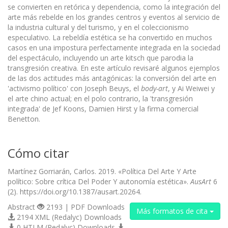
se convierten en retórica y dependencia, como la integración del
arte más rebelde en los grandes centros y eventos al servicio de
la industria cultural y del turismo, y en el coleccionismo
especulativo. La rebeldía estética se ha convertido en muchos
casos en una impostura perfectamente integrada en la sociedad
del espectáculo, incluyendo un arte kitsch que parodia la
transgresión creativa. En este artículo revisaré algunos ejemplos
de las dos actitudes más antagónicas: la conversión del arte en
'activismo político' con Joseph Beuys, el
body-art
, y Ai Weiwei y
el arte chino actual; en el polo contrario, la 'transgresión
integrada' de Jef Koons, Damien Hirst y la firma comercial
Benetton.
Cómo citar
Martínez Gorriarán, Carlos. 2019. «Política Del Arte Y Arte
político: Sobre crítica Del Poder Y autonomía estética».
AusArt
6
(2). https://doi.org/10.1387/ausart.20264.
Abstract
2193 | PDF Downloads
Más formatos de cita
2194 XML (Redalyc) Downloads
0 HTLM (Redalyc) Downloads