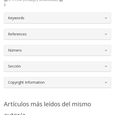
0
##plugins.themes.bootstrap3.article.d
Keywords
References
Número
Sección
Copyright Information
Artículos más leídos del mismo
autor/a