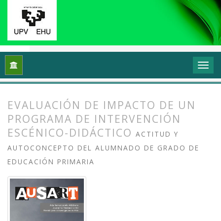
Inicio
Archivos
Vol. 7 Núm. 1 (2019): Investigación en danza (
EVALUACIÓN DE IMPACTO DE UN
PROGRAMA DE INTERVENCIÓN
ESCÉNICO-DIDÁCTICO
ACTITUD Y
AUTOCONCEPTO DEL ALUMNADO DE GRADO DE
EDUCACIÓN PRIMARIA
##plugins.themes.bootstrap3.article.
##plugins.themes.bootstrap3.article.