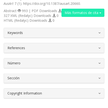
AusArt
7 (1). https://doi.org/10.1387/ausart.20660.
Abstract
993 | PDF Downloads
Más formatos de cita
327 XML (Redalyc) Downloads
0
HTML (Redalyc) Downloads
0
##plugins.themes.bootstrap3.article.d
Keywords
References
Número
Sección
Copyright Information