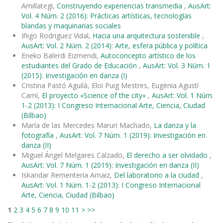
Amillategi,
Construyendo experiencias transmedia
,
AusArt:
Vol. 4 Núm. 2 (2016): Prácticas artísticas, tecnologías
blandas y maquinarias sociales
Iñigo Rodriguez Vidal,
Hacia una arquitectura sostenible
,
AusArt: Vol. 2 Núm. 2 (2014): Arte, esfera pública y política
Eneko Balerdi Eizmendi,
Autoconcepto artístico de los
estudiantes del Grado de Educación
,
AusArt: Vol. 3 Núm. 1
(2015): Investigación en danza (I)
Cristina Pastó Aguilà, Eloi Puig Mestres, Eugènia Agustí
Camí,
El proyecto «Science of the city»
,
AusArt: Vol. 1 Núm.
1-2 (2013): I Congreso Internacional Arte, Ciencia, Ciudad
(Bilbao)
María de las Mercedes Maruri Machado,
La danza y la
fotografía
,
AusArt: Vol. 7 Núm. 1 (2019): Investigación en
danza (II)
Miguel Ángel Melgares Calzado,
El derecho a ser olvidado
,
AusArt: Vol. 7 Núm. 1 (2019): Investigación en danza (II)
Iskandar Rementeria Arnaiz,
Del laboratorio a la ciudad
,
AusArt: Vol. 1 Núm. 1-2 (2013): I Congreso Internacional
Arte, Ciencia, Ciudad (Bilbao)
1
2
3
4
5
6
7
8
9
10
11
>
>>