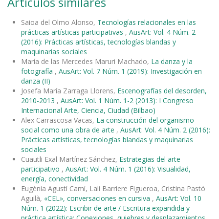
Artículos similares
Saioa del Olmo Alonso,
Tecnologías relacionales en las
prácticas artísticas participativas
,
AusArt: Vol. 4 Núm. 2
(2016): Prácticas artísticas, tecnologías blandas y
maquinarias sociales
María de las Mercedes Maruri Machado,
La danza y la
fotografía
,
AusArt: Vol. 7 Núm. 1 (2019): Investigación en
danza (II)
Josefa María Zarraga Llorens,
Escenografías del desorden,
2010-2013
,
AusArt: Vol. 1 Núm. 1-2 (2013): I Congreso
Internacional Arte, Ciencia, Ciudad (Bilbao)
Alex Carrascosa Vacas,
La construcción del organismo
social como una obra de arte
,
AusArt: Vol. 4 Núm. 2 (2016):
Prácticas artísticas, tecnologías blandas y maquinarias
sociales
Cuautli Exal Martínez Sánchez,
Estrategias del arte
participativo
,
AusArt: Vol. 4 Núm. 1 (2016): Visualidad,
energía, conectividad
Eugènia Agustí Camí, Lali Barriere Figueroa, Cristina Pastó
Aguilà,
«CEL», conversaciones en cursiva
,
AusArt: Vol. 10
Núm. 1 (2022): Escribir de arte / Escritura expandida y
práctica artística: Conexiones, quiebres y desplazamientos