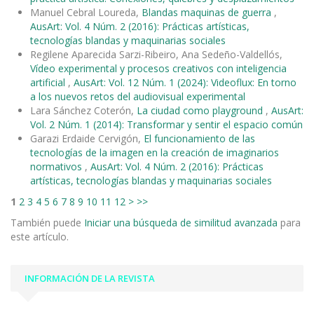
Manuel Cebral Loureda,
Blandas maquinas de guerra
,
AusArt: Vol. 4 Núm. 2 (2016): Prácticas artísticas,
tecnologías blandas y maquinarias sociales
Regilene Aparecida Sarzi-Ribeiro, Ana Sedeño-Valdellós,
Vídeo experimental y procesos creativos con inteligencia
artificial
,
AusArt: Vol. 12 Núm. 1 (2024): Videoflux: En torno
a los nuevos retos del audiovisual experimental
Lara Sánchez Coterón,
La ciudad como playground
,
AusArt:
Vol. 2 Núm. 1 (2014): Transformar y sentir el espacio común
Garazi Erdaide Cervigón,
El funcionamiento de las
tecnologías de la imagen en la creación de imaginarios
normativos
,
AusArt: Vol. 4 Núm. 2 (2016): Prácticas
artísticas, tecnologías blandas y maquinarias sociales
1
2
3
4
5
6
7
8
9
10
11
12
>
>>
También puede
Iniciar una búsqueda de similitud avanzada
para
este artículo.
INFORMACIÓN DE LA REVISTA