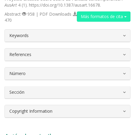
AusArt
4 (1). https://doi.org/10.1387/ausart.16678.
Abstract
958 | PDF Downloads
Más formatos de cita
470
##plugins.themes.bootstrap3.article.d
Keywords
References
Número
Sección
Copyright Information