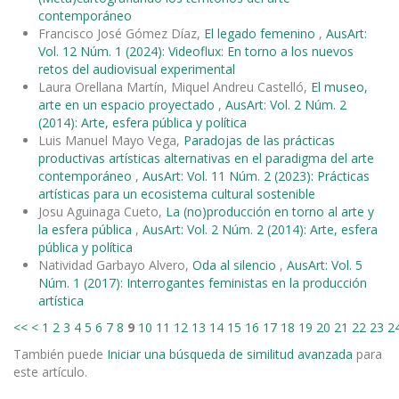
contemporáneo
Francisco José Gómez Díaz,
El legado femenino
,
AusArt:
Vol. 12 Núm. 1 (2024): Videoflux: En torno a los nuevos
retos del audiovisual experimental
Laura Orellana Martín, Miquel Andreu Castelló,
El museo,
arte en un espacio proyectado
,
AusArt: Vol. 2 Núm. 2
(2014): Arte, esfera pública y política
Luis Manuel Mayo Vega,
Paradojas de las prácticas
productivas artísticas alternativas en el paradigma del arte
contemporáneo
,
AusArt: Vol. 11 Núm. 2 (2023): Prácticas
artísticas para un ecosistema cultural sostenible
Josu Aguinaga Cueto,
La (no)producción en torno al arte y
la esfera pública
,
AusArt: Vol. 2 Núm. 2 (2014): Arte, esfera
pública y política
Natividad Garbayo Alvero,
Oda al silencio
,
AusArt: Vol. 5
Núm. 1 (2017): Interrogantes feministas en la producción
artística
<<
<
1
2
3
4
5
6
7
8
9
10
11
12
13
14
15
16
17
18
19
20
21
22
23
2
También puede
Iniciar una búsqueda de similitud avanzada
para
este artículo.