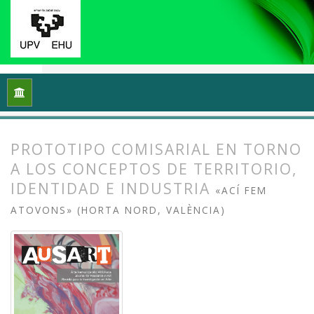
Inicio
Archivos
Vol. 9 Núm. 2 (2021): Reflexiones y práctic
PROTOTIPO COMISARIAL EN TORNO
A LOS CONCEPTOS DE TERRITORIO,
IDENTIDAD E INDUSTRIA
«ACÍ FEM
ATOVONS» (HORTA NORD, VALÈNCIA)
##plugins.themes.bootstrap3.article.
##plugins.themes.bootstrap3.article.