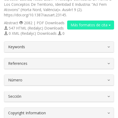
Los Conceptos De Territorio, Identidad E Industria: “Ací Fem
Atovons” (Horta Nord, València)».
AusArt
9 (2).
https://doi.org/10.1387/ausart.23145.
Abstract
2082 | PDF Downloads
Más formatos de cita
547 HTML (Redalyc) Downloads
0 XML (Redalyc) Downloads
0
##plugins.themes.bootstrap3.article.d
Keywords
References
Número
Sección
Copyright Information