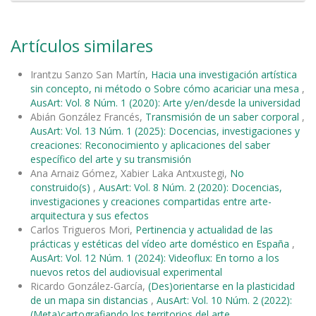
Artículos similares
Irantzu Sanzo San Martín,
Hacia una investigación artística
sin concepto, ni método o Sobre cómo acariciar una mesa
,
AusArt: Vol. 8 Núm. 1 (2020): Arte y/en/desde la universidad
Abián González Francés,
Transmisión de un saber corporal
,
AusArt: Vol. 13 Núm. 1 (2025): Docencias, investigaciones y
creaciones: Reconocimiento y aplicaciones del saber
específico del arte y su transmisión
Ana Arnaiz Gómez, Xabier Laka Antxustegi,
No
construido(s)
,
AusArt: Vol. 8 Núm. 2 (2020): Docencias,
investigaciones y creaciones compartidas entre arte-
arquitectura y sus efectos
Carlos Trigueros Mori,
Pertinencia y actualidad de las
prácticas y estéticas del vídeo arte doméstico en España
,
AusArt: Vol. 12 Núm. 1 (2024): Videoflux: En torno a los
nuevos retos del audiovisual experimental
Ricardo González-García,
(Des)orientarse en la plasticidad
de un mapa sin distancias
,
AusArt: Vol. 10 Núm. 2 (2022):
(Meta)cartografiando los territorios del arte