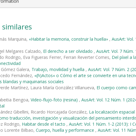
nformation
 similares
más Marquina,
«Habitar la memoria, construir la huella»
,
AusArt: Vol.
gel Melgares Calzado,
El derecho a ser olvidado
,
AusArt: Vol. 7 Núm. 
do Rodrigo, Eva Figueras Ferrer, Ferran Reverter Comes,
Del píxel a 
onectividad
 Gómez Galera,
Trabajo, movilidad y huella
,
AusArt: Vol. 7 Núm. 2 (20
alcedo Fernández,
«(h)Actos« o Cómo el arte se convierte en una tec
s blandas y maquinarias sociales
verde Martínez, Laura María González Villanueva,
El cuerpo como cam
elabeitia Bengoa,
Video-flujo-foto (resina)
,
AusArt: Vol. 12 Núm. 1 (2024
tal
ández Gibellini, Ricardo Horcajada González,
La localización espacia
como traducción, investigación y visualización del pensamiento interdis
ez Rodrigo,
Habitar desde el tacto
,
AusArt: Vol. 1 Núm. 1-2 (2013): I 
io Lorente Bilbao,
Cuerpo, huella y performance
,
AusArt: Vol. 11 Núm.