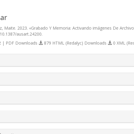
ar
z, Maite. 2023. «Grabado Y Memoria: Activando imágenes De Archivo
/10.1387/ausart.24200.
 | PDF Downloads
879 HTML (Redalyc) Downloads
0 XML (Re
s.themes.bootstrap3.article.details##