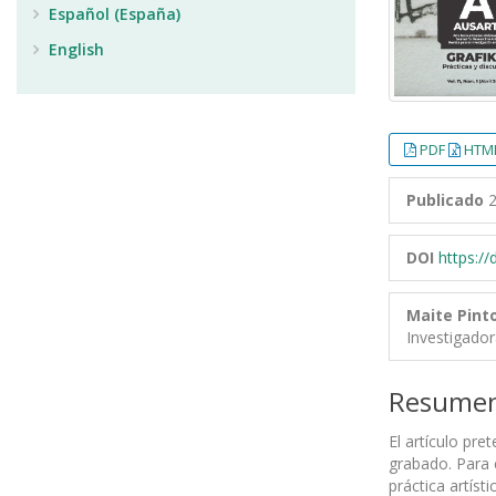
Español (España)
English
PDF
HTML
Publicado
2
DOI
https:/
Maite Pint
Investigado
Resume
El artículo pre
grabado. Para 
práctica artís