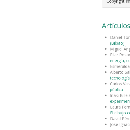
Copyright I
Artículos
Daniel To
(Bilbao)
Miguel Án
Pilar Rosa
energía, c
Esmeralda
Alberto S
tecnología
Carlos Val
pública
Iñaki Bill
experimen
Laura Fern
El dibujo 
David Pér
José Ignac