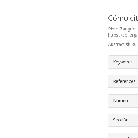
Cómo cit
Pinto Zangróni
https://doi.org
Abstract
862
##plugin
Keywords
References
Número
Sección