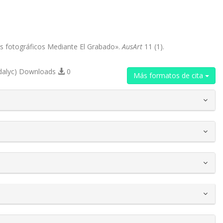
s fotográficos Mediante El Grabado».
AusArt
11 (1).
dalyc) Downloads
0
Más formatos de cita