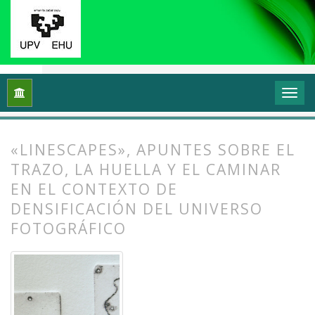
Inicio
Archivos
Vol. 11 Núm. 1 (2023): Grafika: Prácticas y di
«LINESCAPES», APUNTES SOBRE EL
TRAZO, LA HUELLA Y EL CAMINAR
EN EL CONTEXTO DE
DENSIFICACIÓN DEL UNIVERSO
FOTOGRÁFICO
##plugins.themes.bootstrap3.article.
##plugins.themes.bootstrap3.article.