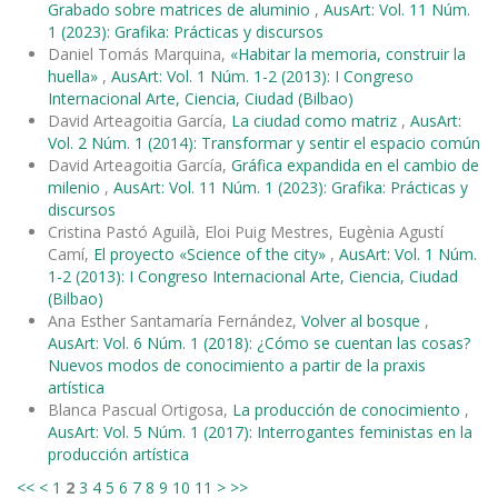
Grabado sobre matrices de aluminio
,
AusArt: Vol. 11 Núm.
1 (2023): Grafika: Prácticas y discursos
Daniel Tomás Marquina,
«Habitar la memoria, construir la
huella»
,
AusArt: Vol. 1 Núm. 1-2 (2013): I Congreso
Internacional Arte, Ciencia, Ciudad (Bilbao)
David Arteagoitia García,
La ciudad como matriz
,
AusArt:
Vol. 2 Núm. 1 (2014): Transformar y sentir el espacio común
David Arteagoitia García,
Gráfica expandida en el cambio de
milenio
,
AusArt: Vol. 11 Núm. 1 (2023): Grafika: Prácticas y
discursos
Cristina Pastó Aguilà, Eloi Puig Mestres, Eugènia Agustí
Camí,
El proyecto «Science of the city»
,
AusArt: Vol. 1 Núm.
1-2 (2013): I Congreso Internacional Arte, Ciencia, Ciudad
(Bilbao)
Ana Esther Santamaría Fernández,
Volver al bosque
,
AusArt: Vol. 6 Núm. 1 (2018): ¿Cómo se cuentan las cosas?
Nuevos modos de conocimiento a partir de la praxis
artística
Blanca Pascual Ortigosa,
La producción de conocimiento
,
AusArt: Vol. 5 Núm. 1 (2017): Interrogantes feministas en la
producción artística
<<
<
1
2
3
4
5
6
7
8
9
10
11
>
>>