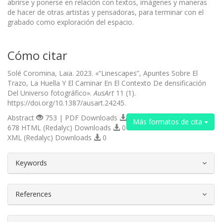
abrirse y ponerse en relación con textos, imágenes y maneras
de hacer de otras artistas y pensadoras, para terminar con el
grabado como exploración del espacio.
Cómo citar
Solé Coromina, Laia. 2023. «“Linescapes”, Apuntes Sobre El
Trazo, La Huella Y El Caminar En El Contexto De densificación
Del Universo fotográfico».
AusArt
11 (1).
https://doi.org/10.1387/ausart.24245.
Abstract
753 | PDF Downloads
Más formatos de cita
678 HTML (Redalyc) Downloads
0
XML (Redalyc) Downloads
0
##plugins.themes.bootstrap3.article.d
Keywords
References