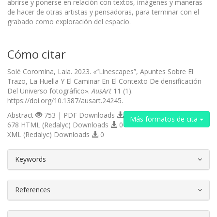
abrirse y ponerse en relación con textos, imágenes y maneras
de hacer de otras artistas y pensadoras, para terminar con el
grabado como exploración del espacio.
Cómo citar
Solé Coromina, Laia. 2023. «“Linescapes”, Apuntes Sobre El
Trazo, La Huella Y El Caminar En El Contexto De densificación
Del Universo fotográfico».
AusArt
11 (1).
https://doi.org/10.1387/ausart.24245.
Abstract
753 | PDF Downloads
Más formatos de cita
678 HTML (Redalyc) Downloads
0
XML (Redalyc) Downloads
0
##plugins.themes.bootstrap3.article.d
Keywords
References