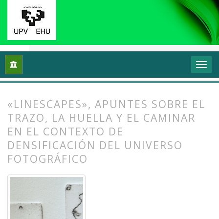
Inicio
Archivos
Vol. 11 Núm. 1 (2023): Grafika: Prácticas y di
«LINESCAPES», APUNTES SOBRE EL
TRAZO, LA HUELLA Y EL CAMINAR
EN EL CONTEXTO DE
DENSIFICACIÓN DEL UNIVERSO
FOTOGRÁFICO
##plugins.themes.bootstrap3.article.
##plugins.themes.bootstrap3.article.