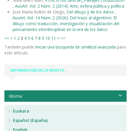
Silvia Martí Marí,
«This is not land art_Paisajes conducidos»
,
AusArt: Vol. 2 Núm. 2 (2014): Arte, esfera pública y política
José María Bullón de Diego,
Del dibujo y de los datos
,
AusArt: Vol. 14 Núm. 2 (2026): Del trazo al algoritmo: El
dibujo como traducción, investigación y visualización del
pensamiento interdisciplinar en la era de los datos
<<
<
1
2
3
4
5
6
7
8
9
10
11
>
>>
También puede
Iniciar una búsqueda de similitud avanzada
para
este artículo.
INFORMACIÓN DE LA REVISTA
Idioma
Euskara
Español (España)
English