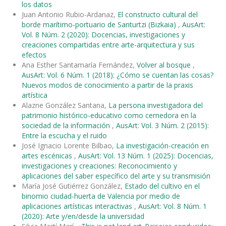
los datos
Juan Antonio Rubio-Ardanaz,
El constructo cultural del
borde marítimo-portuario de Santurtzi (Bizkaia)
,
AusArt:
Vol. 8 Núm. 2 (2020): Docencias, investigaciones y
creaciones compartidas entre arte-arquitectura y sus
efectos
Ana Esther Santamaría Fernández,
Volver al bosque
,
AusArt: Vol. 6 Núm. 1 (2018): ¿Cómo se cuentan las cosas?
Nuevos modos de conocimiento a partir de la praxis
artística
Alazne González Santana,
La persona investigadora del
patrimonio histórico-educativo como cernedora en la
sociedad de la información
,
AusArt: Vol. 3 Núm. 2 (2015):
Entre la escucha y el ruido
José Ignacio Lorente Bilbao,
La investigación-creación en
artes escénicas
,
AusArt: Vol. 13 Núm. 1 (2025): Docencias,
investigaciones y creaciones: Reconocimiento y
aplicaciones del saber específico del arte y su transmisión
María José Gutiérrez González,
Estado del cultivo en el
binomio ciudad-huerta de Valencia por medio de
aplicaciones artísticas interactivas
,
AusArt: Vol. 8 Núm. 1
(2020): Arte y/en/desde la universidad