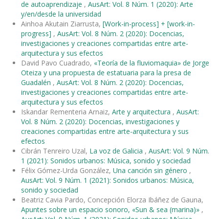
de autoaprendizaje
,
AusArt: Vol. 8 Núm. 1 (2020): Arte
y/en/desde la universidad
Ainhoa Akutain Ziarrusta,
[Work-in-process] + [work-in-
progress]
,
AusArt: Vol. 8 Núm. 2 (2020): Docencias,
investigaciones y creaciones compartidas entre arte-
arquitectura y sus efectos
David Pavo Cuadrado,
«Teoría de la fluviomaquia» de Jorge
Oteiza y una propuesta de estatuaria para la presa de
Guadalén
,
AusArt: Vol. 8 Núm. 2 (2020): Docencias,
investigaciones y creaciones compartidas entre arte-
arquitectura y sus efectos
Iskandar Rementeria Arnaiz,
Arte y arquitectura
,
AusArt:
Vol. 8 Núm. 2 (2020): Docencias, investigaciones y
creaciones compartidas entre arte-arquitectura y sus
efectos
Cibrán Tenreiro Uzal,
La voz de Galicia
,
AusArt: Vol. 9 Núm.
1 (2021): Sonidos urbanos: Música, sonido y sociedad
Félix Gómez-Urda González,
Una canción sin género
,
AusArt: Vol. 9 Núm. 1 (2021): Sonidos urbanos: Música,
sonido y sociedad
Beatriz Cavia Pardo, Concepción Elorza Ibáñez de Gauna,
Apuntes sobre un espacio sonoro, «Sun & sea (marina)»
,