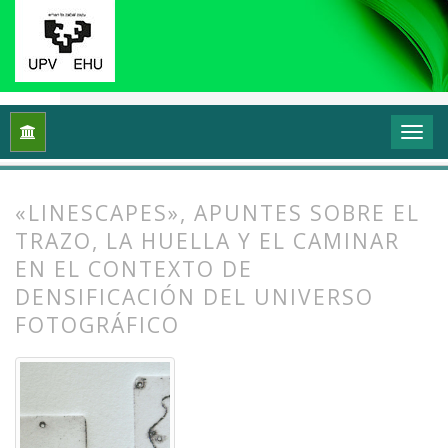
Inicio
Archivos
Vol. 11 Núm. 1 (2023): Grafika: Prácticas y di
«LINESCAPES», APUNTES SOBRE EL
TRAZO, LA HUELLA Y EL CAMINAR
EN EL CONTEXTO DE
DENSIFICACIÓN DEL UNIVERSO
FOTOGRÁFICO
##plugins.themes.bootstrap3.article.
##plugins.themes.bootstrap3.article.