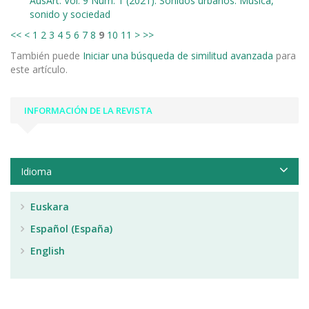
AusArt: Vol. 9 Núm. 1 (2021): Sonidos urbanos: Música,
sonido y sociedad
<<
<
1
2
3
4
5
6
7
8
9
10
11
>
>>
También puede
Iniciar una búsqueda de similitud avanzada
para
este artículo.
INFORMACIÓN DE LA REVISTA
Idioma
Euskara
Español (España)
English