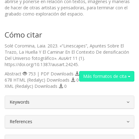
abrirse y ponerse en relación con textos, imágenes y maneras
de hacer de otras artistas y pensadoras, para terminar con el
grabado como exploración del espacio.
Cómo citar
Solé Coromina, Laia. 2023. «“Linescapes”, Apuntes Sobre El
Trazo, La Huella Y El Caminar En El Contexto De densificación
Del Universo fotográfico».
AusArt
11 (1).
https://doi.org/10.1387/ausart.24245.
Abstract
753 | PDF Downloads
Más formatos de cita
678 HTML (Redalyc) Downloads
0
XML (Redalyc) Downloads
0
##plugins.themes.bootstrap3.article.d
Keywords
References