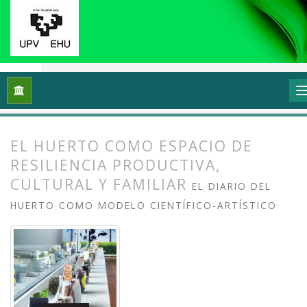
Inicio
Archivos
Vol. 12 Núm. 2 (2024): Ecología y arte: Proce
EL HUERTO COMO ESPACIO DE
RESILIENCIA PRODUCTIVA,
CULTURAL Y FAMILIAR
EL DIARIO DEL
HUERTO COMO MODELO CIENTÍFICO-ARTÍSTICO
##plugins.themes.bootstrap3.article.
##plugins.themes.bootstrap3.article.