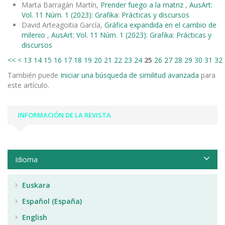
Marta Barragán Martín,
Prender fuego a la matriz
,
AusArt:
Vol. 11 Núm. 1 (2023): Grafika: Prácticas y discursos
David Arteagoitia García,
Gráfica expandida en el cambio de
milenio
,
AusArt: Vol. 11 Núm. 1 (2023): Grafika: Prácticas y
discursos
<<
<
13
14
15
16
17
18
19
20
21
22
23
24
25
26
27
28
29
30
31
32
También puede
Iniciar una búsqueda de similitud avanzada
para
este artículo.
INFORMACIÓN DE LA REVISTA
Idioma
Euskara
Español (España)
English