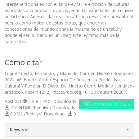
intergeneracionales con el fin de evitar la extinción de culturas
asociadas a la producción, incluyendo las variedades de cultivos
autóctonos. Además, la creación artística resultante presenta al
huerto como motor de estas obras, que encierran
concepciones del mundo donde la muerte no es un tabú y
donde el ser humano es un integrante legítimo más de la
naturaleza.
Cómo citar
Luque Cuesta, Fernando, y María del Carmen Hidalgo Rodríguez.
2024. «El Huerto Como Espacio De Resiliencia Productiva,
Cultural Y Familiar: El Diario Del Huerto Como Modelo científico-
artístico».
AusArt
12 (2). https://doi.org/10.1387/ausart.26201.
Abstract
2708 | PDF Downloads
Más formatos de cita
416 HTML (Redalyc) Downloads
0 XML (Redalyc) Downloads
0
##plugins.themes.bootstrap3.article.d
Keywords