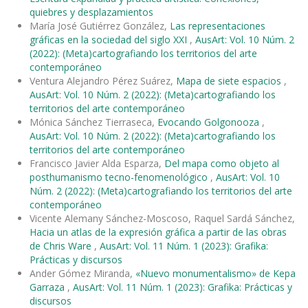
quiebres y desplazamientos
María José Gutiérrez González,
Las representaciones
gráficas en la sociedad del siglo XXI
,
AusArt: Vol. 10 Núm. 2
(2022): (Meta)cartografiando los territorios del arte
contemporáneo
Ventura Alejandro Pérez Suárez,
Mapa de siete espacios
,
AusArt: Vol. 10 Núm. 2 (2022): (Meta)cartografiando los
territorios del arte contemporáneo
Mónica Sánchez Tierraseca,
Evocando Golgonooza
,
AusArt: Vol. 10 Núm. 2 (2022): (Meta)cartografiando los
territorios del arte contemporáneo
Francisco Javier Alda Esparza,
Del mapa como objeto al
posthumanismo tecno-fenomenológico
,
AusArt: Vol. 10
Núm. 2 (2022): (Meta)cartografiando los territorios del arte
contemporáneo
Vicente Alemany Sánchez-Moscoso, Raquel Sardá Sánchez,
Hacia un atlas de la expresión gráfica a partir de las obras
de Chris Ware
,
AusArt: Vol. 11 Núm. 1 (2023): Grafika:
Prácticas y discursos
Ander Gómez Miranda,
«Nuevo monumentalismo» de Kepa
Garraza
,
AusArt: Vol. 11 Núm. 1 (2023): Grafika: Prácticas y
discursos