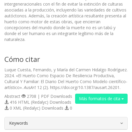
intergeneracionales con el fin de evitar la extinción de culturas
asociadas a la producción, incluyendo las variedades de cultivos
autóctonos. Además, la creación artística resultante presenta al
huerto como motor de estas obras, que encierran
concepciones del mundo donde la muerte no es un tabú y
donde el ser humano es un integrante legítimo más de la
naturaleza.
Cómo citar
Luque Cuesta, Fernando, y María del Carmen Hidalgo Rodríguez.
2024. «El Huerto Como Espacio De Resiliencia Productiva,
Cultural Y Familiar: El Diario Del Huerto Como Modelo científico-
artístico».
AusArt
12 (2). https://doi.org/10.1387/ausart.26201.
Abstract
2708 | PDF Downloads
Más formatos de cita
416 HTML (Redalyc) Downloads
0 XML (Redalyc) Downloads
0
##plugins.themes.bootstrap3.article.d
Keywords