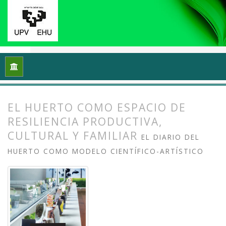
Inicio
Archivos
Vol. 12 Núm. 2 (2024): Ecología y arte: Proce
EL HUERTO COMO ESPACIO DE
RESILIENCIA PRODUCTIVA,
CULTURAL Y FAMILIAR
EL DIARIO DEL
HUERTO COMO MODELO CIENTÍFICO-ARTÍSTICO
##plugins.themes.bootstrap3.article.
##plugins.themes.bootstrap3.article.