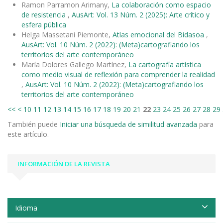
Ramon Parramon Arimany,
La colaboración como espacio
de resistencia
,
AusArt: Vol. 13 Núm. 2 (2025): Arte crítico y
esfera pública
Helga Massetani Piemonte,
Atlas emocional del Bidasoa
,
AusArt: Vol. 10 Núm. 2 (2022): (Meta)cartografiando los
territorios del arte contemporáneo
María Dolores Gallego Martínez,
La cartografía artística
como medio visual de reflexión para comprender la realidad
,
AusArt: Vol. 10 Núm. 2 (2022): (Meta)cartografiando los
territorios del arte contemporáneo
<<
<
10
11
12
13
14
15
16
17
18
19
20
21
22
23
24
25
26
27
28
29
También puede
Iniciar una búsqueda de similitud avanzada
para
este artículo.
INFORMACIÓN DE LA REVISTA
Idioma