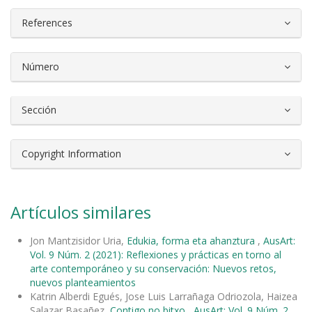
References
Número
Sección
Copyright Information
Artículos similares
Jon Mantzisidor Uria,
Edukia, forma eta ahanztura
,
AusArt:
Vol. 9 Núm. 2 (2021): Reflexiones y prácticas en torno al
arte contemporáneo y su conservación: Nuevos retos,
nuevos planteamientos
Katrin Alberdi Egués, Jose Luis Larrañaga Odriozola, Haizea
Salazar Basañez,
Contigo no bitxo
,
AusArt: Vol. 9 Núm. 2