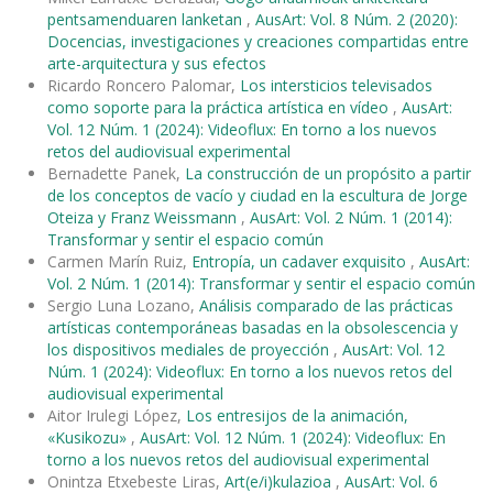
pentsamenduaren lanketan
,
AusArt: Vol. 8 Núm. 2 (2020):
Docencias, investigaciones y creaciones compartidas entre
arte-arquitectura y sus efectos
Ricardo Roncero Palomar,
Los intersticios televisados
como soporte para la práctica artística en vídeo
,
AusArt:
Vol. 12 Núm. 1 (2024): Videoflux: En torno a los nuevos
retos del audiovisual experimental
Bernadette Panek,
La construcción de un propósito a partir
de los conceptos de vacío y ciudad en la escultura de Jorge
Oteiza y Franz Weissmann
,
AusArt: Vol. 2 Núm. 1 (2014):
Transformar y sentir el espacio común
Carmen Marín Ruiz,
Entropía, un cadaver exquisito
,
AusArt:
Vol. 2 Núm. 1 (2014): Transformar y sentir el espacio común
Sergio Luna Lozano,
Análisis comparado de las prácticas
artísticas contemporáneas basadas en la obsolescencia y
los dispositivos mediales de proyección
,
AusArt: Vol. 12
Núm. 1 (2024): Videoflux: En torno a los nuevos retos del
audiovisual experimental
Aitor Irulegi López,
Los entresijos de la animación,
«Kusikozu»
,
AusArt: Vol. 12 Núm. 1 (2024): Videoflux: En
torno a los nuevos retos del audiovisual experimental
Onintza Etxebeste Liras,
Art(e/i)kulazioa
,
AusArt: Vol. 6