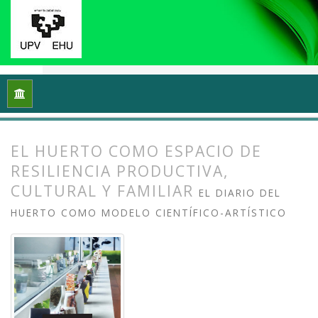
Inicio
Archivos
Vol. 12 Núm. 2 (2024): Ecología y arte: Proce
EL HUERTO COMO ESPACIO DE
RESILIENCIA PRODUCTIVA,
CULTURAL Y FAMILIAR
EL DIARIO DEL
HUERTO COMO MODELO CIENTÍFICO-ARTÍSTICO
##plugins.themes.bootstrap3.article.
##plugins.themes.bootstrap3.article.