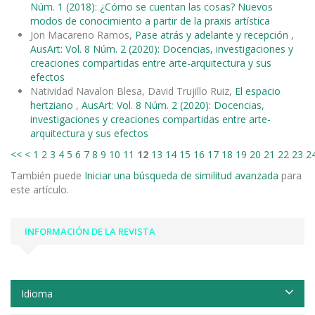
Núm. 1 (2018): ¿Cómo se cuentan las cosas? Nuevos
modos de conocimiento a partir de la praxis artística
Jon Macareno Ramos,
Pase atrás y adelante y recepción
,
AusArt: Vol. 8 Núm. 2 (2020): Docencias, investigaciones y
creaciones compartidas entre arte-arquitectura y sus
efectos
Natividad Navalon Blesa, David Trujillo Ruiz,
El espacio
hertziano
,
AusArt: Vol. 8 Núm. 2 (2020): Docencias,
investigaciones y creaciones compartidas entre arte-
arquitectura y sus efectos
<<
<
1
2
3
4
5
6
7
8
9
10
11
12
13
14
15
16
17
18
19
20
21
22
23
2
También puede
Iniciar una búsqueda de similitud avanzada
para
este artículo.
INFORMACIÓN DE LA REVISTA
Idioma