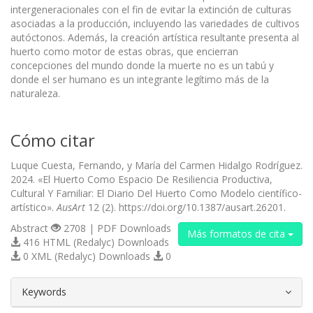
intergeneracionales con el fin de evitar la extinción de culturas
asociadas a la producción, incluyendo las variedades de cultivos
autóctonos. Además, la creación artística resultante presenta al
huerto como motor de estas obras, que encierran
concepciones del mundo donde la muerte no es un tabú y
donde el ser humano es un integrante legítimo más de la
naturaleza.
Cómo citar
Luque Cuesta, Fernando, y María del Carmen Hidalgo Rodríguez.
2024. «El Huerto Como Espacio De Resiliencia Productiva,
Cultural Y Familiar: El Diario Del Huerto Como Modelo científico-
artístico».
AusArt
12 (2). https://doi.org/10.1387/ausart.26201.
Abstract
2708 | PDF Downloads
Más formatos de cita
416 HTML (Redalyc) Downloads
0 XML (Redalyc) Downloads
0
##plugins.themes.bootstrap3.article.d
Keywords