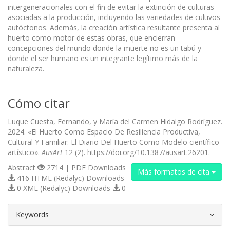
intergeneracionales con el fin de evitar la extinción de culturas
asociadas a la producción, incluyendo las variedades de cultivos
autóctonos. Además, la creación artística resultante presenta al
huerto como motor de estas obras, que encierran
concepciones del mundo donde la muerte no es un tabú y
donde el ser humano es un integrante legítimo más de la
naturaleza.
Cómo citar
Luque Cuesta, Fernando, y María del Carmen Hidalgo Rodríguez.
2024. «El Huerto Como Espacio De Resiliencia Productiva,
Cultural Y Familiar: El Diario Del Huerto Como Modelo científico-
artístico».
AusArt
12 (2). https://doi.org/10.1387/ausart.26201.
Abstract
2714 | PDF Downloads
Más formatos de cita
416 HTML (Redalyc) Downloads
0 XML (Redalyc) Downloads
0
##plugins.themes.bootstrap3.article.d
Keywords