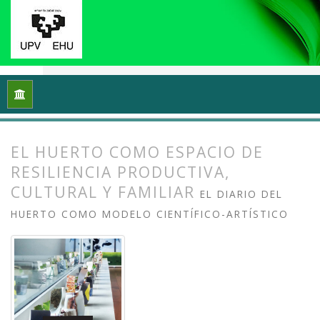
Inicio
Archivos
Vol. 12 Núm. 2 (2024): Ecología y arte: Proce
EL HUERTO COMO ESPACIO DE
RESILIENCIA PRODUCTIVA,
CULTURAL Y FAMILIAR
EL DIARIO DEL
HUERTO COMO MODELO CIENTÍFICO-ARTÍSTICO
##plugins.themes.bootstrap3.article.
##plugins.themes.bootstrap3.article.