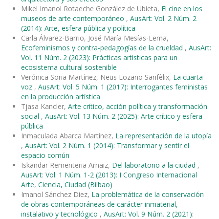
Mikel Imanol Rotaeche González de Ubieta,
El cine en los
museos de arte contemporáneo
,
AusArt: Vol. 2 Núm. 2
(2014): Arte, esfera pública y política
Carla Álvarez-Barrio, José María Mesías-Lema,
Ecofeminismos y contra-pedagogías de la crueldad
,
AusArt:
Vol. 11 Núm. 2 (2023): Prácticas artísticas para un
ecosistema cultural sostenible
Verónica Soria Martínez, Neus Lozano Sanfèlix,
La cuarta
voz
,
AusArt: Vol. 5 Núm. 1 (2017): Interrogantes feministas
en la producción artística
Tjasa Kancler,
Arte crítico, acción política y transformación
social
,
AusArt: Vol. 13 Núm. 2 (2025): Arte crítico y esfera
pública
Inmaculada Abarca Martínez,
La representación de la utopía
,
AusArt: Vol. 2 Núm. 1 (2014): Transformar y sentir el
espacio común
Iskandar Rementeria Arnaiz,
Del laboratorio a la ciudad
,
AusArt: Vol. 1 Núm. 1-2 (2013): I Congreso Internacional
Arte, Ciencia, Ciudad (Bilbao)
Imanol Sánchez Díez,
La problemática de la conservación
de obras contemporáneas de carácter inmaterial,
instalativo y tecnológico
,
AusArt: Vol. 9 Núm. 2 (2021):