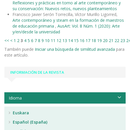
Reflexiones y prácticas en torno al arte contemporáneo y
su conservación: Nuevos retos, nuevos planteamientos
Francisco Javier Serón Torrecilla, Víctor Murillo Ligorred,
Arte contemporáneo y steam en la formación de maestros
de educación primaria
,
AusArt: Vol. 8 Núm. 1 (2020): Arte
y/en/desde la universidad
<<
<
1
2
3
4
5
6
7
8
9
10
11
12
13
14
15
16
17
18
19
20
21
22
23
2
También puede
Iniciar una búsqueda de similitud avanzada
para
este artículo.
INFORMACIÓN DE LA REVISTA
Idioma
Euskara
Español (España)