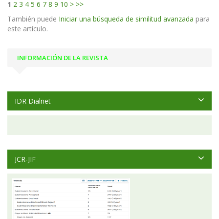
1
2
3
4
5
6
7
8
9
10
>
>>
También puede
Iniciar una búsqueda de similitud avanzada
para
este artículo.
INFORMACIÓN DE LA REVISTA
IDR Dialnet
JCR-JIF