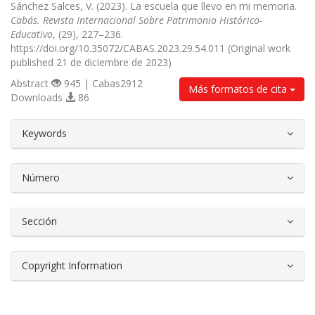
Sánchez Salces, V. (2023). La escuela que llevo en mi memoria.
Cabás. Revista Internacional Sobre Patrimonio Histórico-
Educativo
, (29), 227–236.
https://doi.org/10.35072/CABAS.2023.29.54.011 (Original work
published 21 de diciembre de 2023)
Abstract
945 | Cabas2912
Más formatos de cita
Downloads
86
##plugins.themes.bootstrap3.article.d
Keywords
Número
Sección
Copyright Information