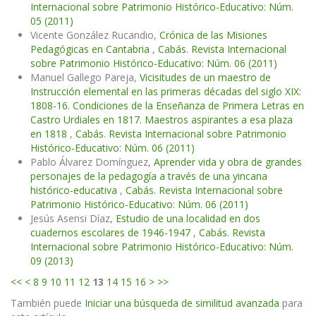
Internacional sobre Patrimonio Histórico-Educativo: Núm.
05 (2011)
Vicente González Rucandio,
Crónica de las Misiones
Pedagógicas en Cantabria
,
Cabás. Revista Internacional
sobre Patrimonio Histórico-Educativo: Núm. 06 (2011)
Manuel Gallego Pareja,
Vicisitudes de un maestro de
Instrucción elemental en las primeras décadas del siglo XIX:
1808-16. Condiciones de la Enseñanza de Primera Letras en
Castro Urdiales en 1817. Maestros aspirantes a esa plaza
en 1818
,
Cabás. Revista Internacional sobre Patrimonio
Histórico-Educativo: Núm. 06 (2011)
Pablo Álvarez Domínguez,
Aprender vida y obra de grandes
personajes de la pedagogía a través de una yincana
histórico-educativa
,
Cabás. Revista Internacional sobre
Patrimonio Histórico-Educativo: Núm. 06 (2011)
Jesús Asensi Díaz,
Estudio de una localidad en dos
cuadernos escolares de 1946-1947
,
Cabás. Revista
Internacional sobre Patrimonio Histórico-Educativo: Núm.
09 (2013)
<<
<
8
9
10
11
12
13
14
15
16
>
>>
También puede
Iniciar una búsqueda de similitud avanzada
para