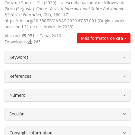
Ortiz de Santos, R. . (2020). La escuela nacional de Villovela de
Pirón (Segovia).
Cabás. Revista Internacional Sobre Patrimonio
Histórico-Educativo
, (24), 160–171.
https://doi.org/10.35072/CABAS.2020.67.57.001 (Original work
published 21 de diciembre de 2023)
Abstract
951 | Cabas2410
Más formatos de cita
Downloads
265
##plugins.themes.bootstrap3.article.d
Keywords
References
Número
Sección
Copyright Information