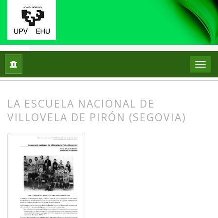
Inicio
Archivos
Núm. 24 (2020)
Relato Escolar
LA ESCUELA NACIONAL DE
VILLOVELA DE PIRÓN (SEGOVIA)
##plugins.themes.bootstrap3.article.
##plugins.themes.bootstrap3.article.