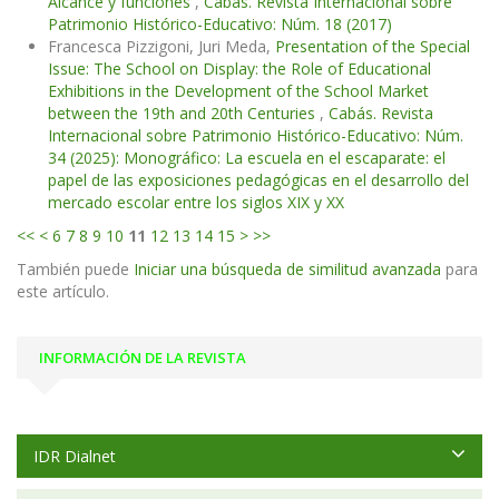
Alcance y funciones
,
Cabás. Revista Internacional sobre
Patrimonio Histórico-Educativo: Núm. 18 (2017)
Francesca Pizzigoni, Juri Meda,
Presentation of the Special
Issue: The School on Display: the Role of Educational
Exhibitions in the Development of the School Market
between the 19th and 20th Centuries
,
Cabás. Revista
Internacional sobre Patrimonio Histórico-Educativo: Núm.
34 (2025): Monográfico: La escuela en el escaparate: el
papel de las exposiciones pedagógicas en el desarrollo del
mercado escolar entre los siglos XIX y XX
<<
<
6
7
8
9
10
11
12
13
14
15
>
>>
También puede
Iniciar una búsqueda de similitud avanzada
para
este artículo.
INFORMACIÓN DE LA REVISTA
IDR Dialnet