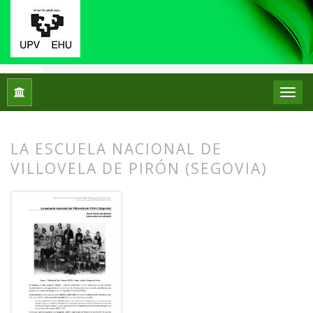
Inicio
Archivos
Núm. 24 (2020)
Relato Escolar
LA ESCUELA NACIONAL DE
VILLOVELA DE PIRÓN (SEGOVIA)
##plugins.themes.bootstrap3.article.
##plugins.themes.bootstrap3.article.