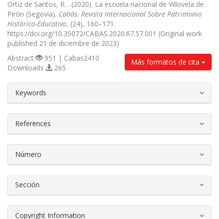
Ortiz de Santos, R. . (2020). La escuela nacional de Villovela de
Pirón (Segovia).
Cabás. Revista Internacional Sobre Patrimonio
Histórico-Educativo
, (24), 160–171.
https://doi.org/10.35072/CABAS.2020.67.57.001 (Original work
published 21 de diciembre de 2023)
Abstract
951 | Cabas2410
Más formatos de cita
Downloads
265
##plugins.themes.bootstrap3.article.d
Keywords
References
Número
Sección
Copyright Information