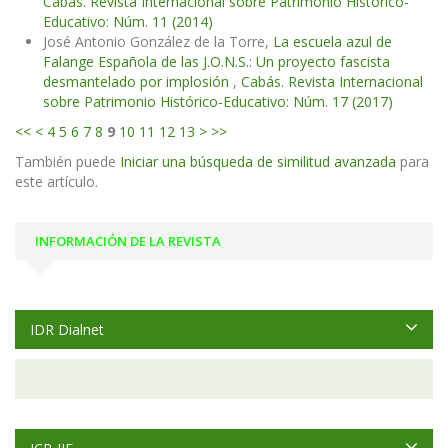
Cabás. Revista Internacional sobre Patrimonio Histórico-
Educativo: Núm. 11 (2014)
José Antonio González de la Torre,
La escuela azul de
Falange Española de las J.O.N.S.: Un proyecto fascista
desmantelado por implosión
,
Cabás. Revista Internacional
sobre Patrimonio Histórico-Educativo: Núm. 17 (2017)
<<
<
4
5
6
7
8
9
10
11
12
13
>
>>
También puede
Iniciar una búsqueda de similitud avanzada
para
este artículo.
INFORMACIÓN DE LA REVISTA
IDR Dialnet