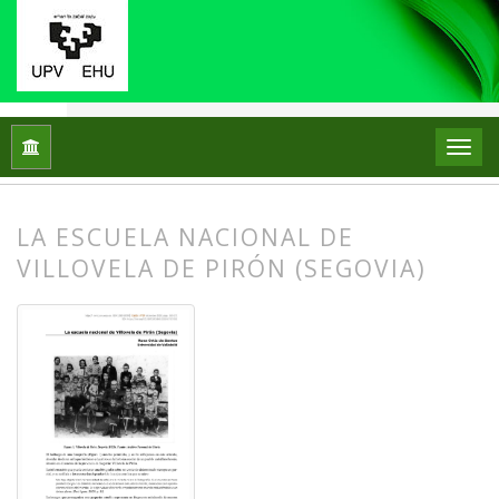
Inicio
Archivos
Núm. 24 (2020)
Relato Escolar
LA ESCUELA NACIONAL DE
VILLOVELA DE PIRÓN (SEGOVIA)
##plugins.themes.bootstrap3.article.
##plugins.themes.bootstrap3.article.