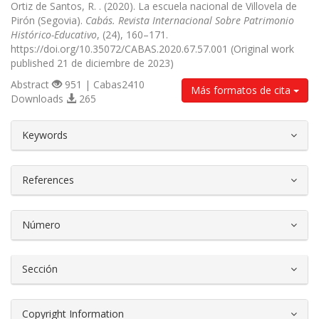
Ortiz de Santos, R. . (2020). La escuela nacional de Villovela de
Pirón (Segovia).
Cabás. Revista Internacional Sobre Patrimonio
Histórico-Educativo
, (24), 160–171.
https://doi.org/10.35072/CABAS.2020.67.57.001 (Original work
published 21 de diciembre de 2023)
Abstract
951 | Cabas2410
Más formatos de cita
Downloads
265
##plugins.themes.bootstrap3.article.d
Keywords
References
Número
Sección
Copyright Information