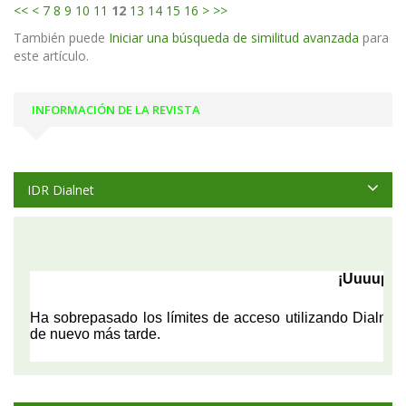
<<
<
7
8
9
10
11
12
13
14
15
16
>
>>
También puede
Iniciar una búsqueda de similitud avanzada
para
este artículo.
INFORMACIÓN DE LA REVISTA
IDR Dialnet