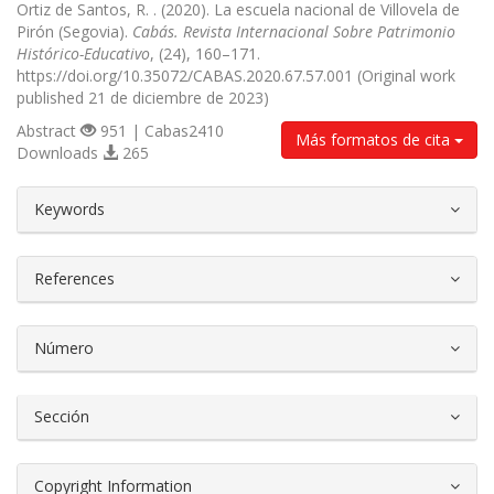
Ortiz de Santos, R. . (2020). La escuela nacional de Villovela de
Pirón (Segovia).
Cabás. Revista Internacional Sobre Patrimonio
Histórico-Educativo
, (24), 160–171.
https://doi.org/10.35072/CABAS.2020.67.57.001 (Original work
published 21 de diciembre de 2023)
Abstract
951 | Cabas2410
Más formatos de cita
Downloads
265
##plugins.themes.bootstrap3.article.d
Keywords
References
Número
Sección
Copyright Information