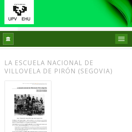
Inicio
Archivos
Núm. 24 (2020)
Relato Escolar
LA ESCUELA NACIONAL DE
VILLOVELA DE PIRÓN (SEGOVIA)
##plugins.themes.bootstrap3.article.
##plugins.themes.bootstrap3.article.