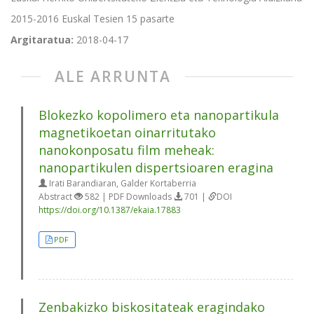
2015-2016 Euskal Tesien 15 pasarte
Argitaratua:
2018-04-17
ALE ARRUNTA
Blokezko kopolimero eta nanopartikula
magnetikoetan oinarritutako
nanokonposatu film meheak:
nanopartikulen dispertsioaren eragina
Irati Barandiaran, Galder Kortaberria
Abstract
582 | PDF Downloads
701 |
DOI
https://doi.org/10.1387/ekaia.17883
PDF
Zenbakizko biskositateak eragindako