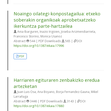
Noaingo oilategi-konpostagailua: etxeko
soberakin organikoak aprobetxatzeko
ikerkuntza parte-hartzailea
Ania Ibarguren, Inazio Irigoien, Joseba Arizmendiarrieta,
Francesco Storino, Monica Usanoz
Abstract
544 | PDF Downloads
565 |
DOI
https://doi.org/10.1387/ekaia.17996
PDF
Harriaren egituraren zenbakizko eredua
artezketan
Juan Luis Osa, Ana Boyano, Borja Fernandez-Gauna, Mikel
Larrañaga
Abstract
3446 | PDF Downloads
3143 |
DOI
https://doi.org/10.1387/ekaia.17880