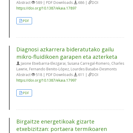
Abstract
589 | PDF Downloads
686 |
DOI
https://doi.org/10.1387/ekaia.17897
PDF
Diagnosi azkarrera bideratutako gailu
mikro-fluidikoen garapen eta azterketa
Jaione Etxebarria-Elezgarai, Susana Carregal-Romero, Charles
Lawrie, Fernando Benito-López, Lourdes Basabe-Desmonts
Abstract
518 | PDF Downloads
611 |
DOI
https://doi.org/10.1387/ekaia.17997
PDF
Birgaitze energetikoak gizarte
etxebizitzan: portaera termikoaren