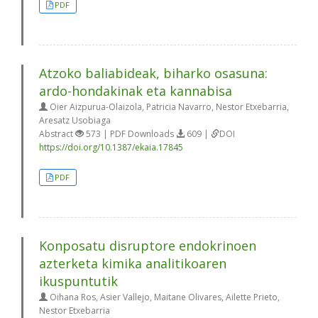
PDF
Atzoko baliabideak, biharko osasuna:
ardo-hondakinak eta kannabisa
Oier Aizpurua-Olaizola, Patricia Navarro, Nestor Etxebarria,
Aresatz Usobiaga
Abstract
573 | PDF Downloads
609 |
DOI
https://doi.org/10.1387/ekaia.17845
PDF
Konposatu disruptore endokrinoen
azterketa kimika analitikoaren
ikuspuntutik
Oihana Ros, Asier Vallejo, Maitane Olivares, Ailette Prieto,
Nestor Etxebarria