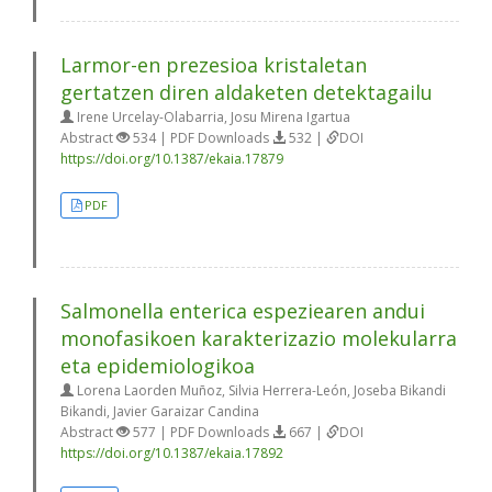
Larmor-en prezesioa kristaletan
gertatzen diren aldaketen detektagailu
Irene Urcelay-Olabarria, Josu Mirena Igartua
Abstract
534 | PDF Downloads
532 |
DOI
https://doi.org/10.1387/ekaia.17879
PDF
Salmonella enterica espeziearen andui
monofasikoen karakterizazio molekularra
eta epidemiologikoa
Lorena Laorden Muñoz, Silvia Herrera-León, Joseba Bikandi
Bikandi, Javier Garaizar Candina
Abstract
577 | PDF Downloads
667 |
DOI
https://doi.org/10.1387/ekaia.17892