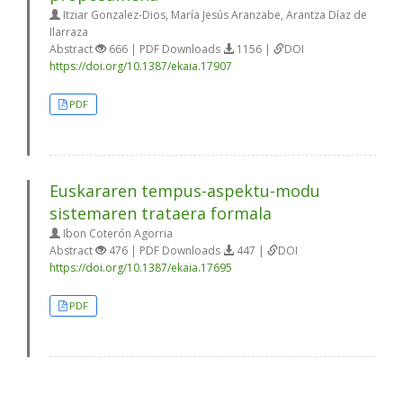
Itziar Gonzalez-Dios, María Jesús Aranzabe, Arantza Díaz de
Ilarraza
Abstract
666 | PDF Downloads
1156 |
DOI
https://doi.org/10.1387/ekaia.17907
PDF
Euskararen tempus-aspektu-modu
sistemaren trataera formala
Ibon Coterón Agorria
Abstract
476 | PDF Downloads
447 |
DOI
https://doi.org/10.1387/ekaia.17695
PDF