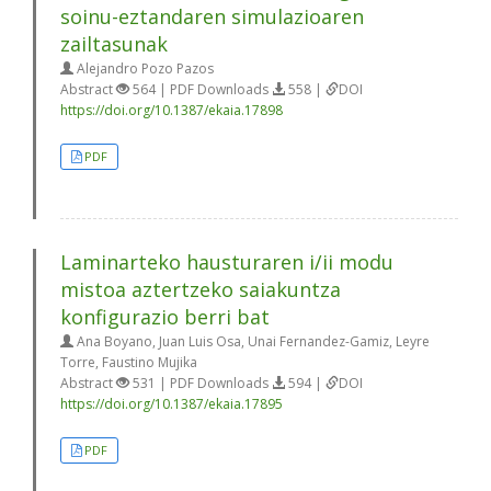
soinu-eztandaren simulazioaren
zailtasunak
Alejandro Pozo Pazos
Abstract
564 | PDF Downloads
558 |
DOI
https://doi.org/10.1387/ekaia.17898
PDF
Laminarteko hausturaren i/ii modu
mistoa aztertzeko saiakuntza
konfigurazio berri bat
Ana Boyano, Juan Luis Osa, Unai Fernandez-Gamiz, Leyre
Torre, Faustino Mujika
Abstract
531 | PDF Downloads
594 |
DOI
https://doi.org/10.1387/ekaia.17895
PDF