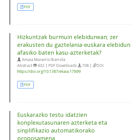
PDF
Hizkuntzak burmuin elebidunean; zer
erakusten du gaztelania-euskara elebidun
afasiko baten kasu-azterketak?
Amaia Munarriz-Ibarrola
Abstract
632 | PDF Downloads
708 |
DOI
https://doi.org/10.1387/ekaia.17899
PDF
Euskarazko testu idatzien
konplexutasunaren azterketa eta
sinplifikazio automatikorako
proposamena