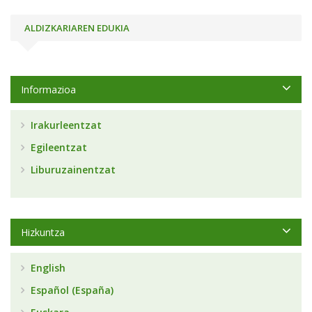
ALDIZKARIAREN EDUKIA
Informazioa
Irakurleentzat
Egileentzat
Liburuzainentzat
Hizkuntza
English
Español (España)