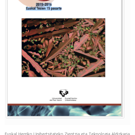
Euskal Herriko Unibertsitateko Zientzia eta Teknologia Aldizkaria