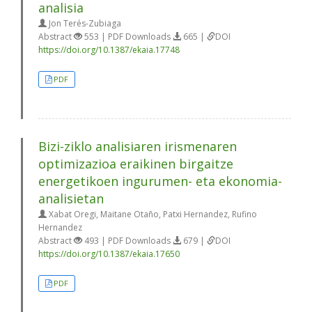
analisia
Jon Terés-Zubiaga
Abstract
553 | PDF Downloads
665 |
DOI
https://doi.org/10.1387/ekaia.17748
PDF
Bizi-ziklo analisiaren irismenaren
optimizazioa eraikinen birgaitze
energetikoen ingurumen- eta ekonomia-
analisietan
Xabat Oregi, Maitane Otaño, Patxi Hernandez, Rufino
Hernandez
Abstract
493 | PDF Downloads
679 |
DOI
https://doi.org/10.1387/ekaia.17650
PDF