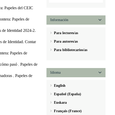
era: Papeles del CEIC
rontera: Papeles de
Información
es de Identidad 2024-2.
Para lectores/as
s de Identidad. Contar
Para autores/as
Para bibliotecarios/as
ontera: Papeles de
e cómo pasó
,
Papeles de
Idioma
inadoras
,
Papeles de
English
Español (España)
Euskara
Français (France)