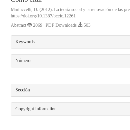
Martuccelli, D. (2012). La teoría social y la renovación de las pr
https://doi.org/10.1387/pceic.12261
Abstract
2069 | PDF Downloads
503
##plugins.themes.bootstrap3.article.detail
Keywords
Número
Sección
Copyright Information