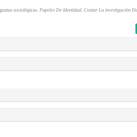
eguntas sociológicas.
Papeles De Identidad. Contar La investigación D
s##