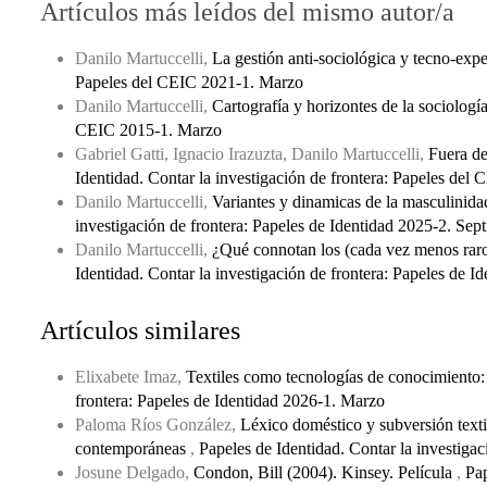
Artículos más leídos del mismo autor/a
Danilo Martuccelli,
La gestión anti-sociológica y tecno-exp
Papeles del CEIC 2021-1. Marzo
Danilo Martuccelli,
Cartografía y horizontes de la sociolog
CEIC 2015-1. Marzo
Gabriel Gatti, Ignacio Irazuzta, Danilo Martuccelli,
Fuera de
Identidad. Contar la investigación de frontera: Papeles de
Danilo Martuccelli,
Variantes y dinamicas de la masculinida
investigación de frontera: Papeles de Identidad 2025-2. Sep
Danilo Martuccelli,
¿Qué connotan los (cada vez menos raro
Identidad. Contar la investigación de frontera: Papeles de 
Artículos similares
Elixabete Imaz,
Textiles como tecnologías de conocimiento
frontera: Papeles de Identidad 2026-1. Marzo
Paloma Ríos González,
Léxico doméstico y subversión textil:
contemporáneas
,
Papeles de Identidad. Contar la investiga
Josune Delgado,
Condon, Bill (2004). Kinsey. Película
,
Pap