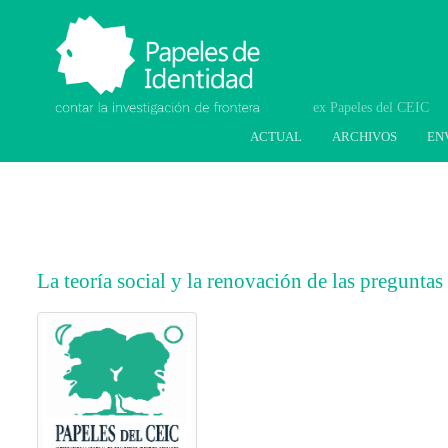
Papeles de Identidad.
Contar la investigación
de frontera
ACTUAL
ARCHIVOS
EN
La teoría social y la renovación de las preguntas
##plugins.themes.bootstrap3.article.main
##plugins.themes.bootstrap3.article.sideb