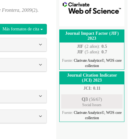
e Frontera
,
2009
(2).
Más formatos de cita
Journal Impact Factor (JIF)
2023
JIF
(2 años):
0.5
JIF
(5 años):
0.7
Fuente:
Clarivate Analytics©, WOS core
collection
Journal Citation Indicator
(JCI) 2023
JCI: 0.11
Q3
(56/67)
Social Issues
Fuente:
Clarivate Analytics©, WOS core
collection