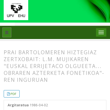
Hasiera
Artxiboak
Libk. 20 Zk. 3 (1986)
Artikuluak
PRAI BARTOLOMEREN HIZTEGIAZ
ZERTXOBAIT: L.M. MUJIKAREN
"EUSKAL ERRIJETACO OLGUEETA...
OBRAREN AZTERKETA FONETIKOA"-
REN INGURUAN
##plugins.themes.bootstrap3.article.
##plugins.themes.bootstrap3.article.
PDF
Argitaratua
1986-04-02