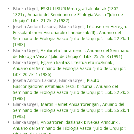
Blanka Urgell,
ESKU-LIBURUAren grafi aldaketak (1802-
1821)
,
Anuario del Seminario de Filología Vasca "Julio de
Urquijo": Libk. 21 Zk. 2 (1987)
Joseba Andoni Lakarra, Blanka Urgell,
Lécluse-ren Hiztegia:
Euskalaritzaren Historiarako Lanabesak (II)
,
Anuario del
Seminario de Filología Vasca "Julio de Urquijo": Libk. 22 Zk. 1
(1988)
Blanka Urgell,
Axular eta Larramendi
,
Anuario del Seminario
de Filología Vasca "Julio de Urquijo": Libk. 25 Zk. 3 (1991)
Blanka Urgell,
Egiaren kantaz: I. testua eta iruzkinak
,
Anuario del Seminario de Filología Vasca "Julio de Urquijo":
Libk. 20 Zk. 1 (1986)
Joseba Andoni Lakarra, Blanka Urgell,
Plauto
Bascongadoren eztabaida: testu-bilduma
,
Anuario del
Seminario de Filología Vasca "Julio de Urquijo": Libk. 22 Zk. 2
(1988)
Blanka Urgell,
Martin Harriet Añibarrorengan
,
Anuario del
Seminario de Filología Vasca "Julio de Urquijo": Libk. 26 Zk. 1
(1992)
Blanka Urgell,
Añibarroren idazlanak I: Nekea Arindurik
,
Anuario del Seminario de Filología Vasca "Julio de Urquijo":