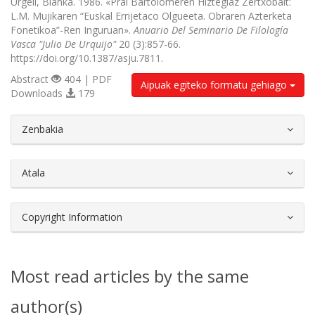
Urgell, Blanka. 1986. «Prai Bartolomeren Hiztegiaz Zertxobait:
L.M. Mujikaren “Euskal Errijetaco Olgueeta. Obraren Azterketa
Fonetikoa”-Ren Inguruan».
Anuario Del Seminario De Filología
Vasca "Julio De Urquijo"
20 (3):857-66.
https://doi.org/10.1387/asju.7811.
Abstract
404 | PDF
Aipuak egiteko formatu gehiago
Downloads
179
##plugins.themes.bootstrap3.article.d
Zenbakia
Atala
Copyright Information
Most read articles by the same
author(s)