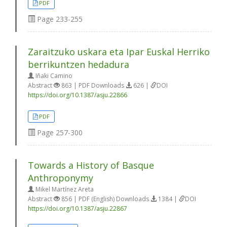
PDF
Page
233-255
Zaraitzuko uskara eta Ipar Euskal Herriko
berrikuntzen hedadura
Iñaki Camino
Abstract
863 | PDF Downloads
626 |
DOI
https://doi.org/10.1387/asju.22866
PDF
Page
257-300
Towards a History of Basque
Anthroponymy
Mikel Martínez Areta
Abstract
856 | PDF (English) Downloads
1384 |
DOI
https://doi.org/10.1387/asju.22867