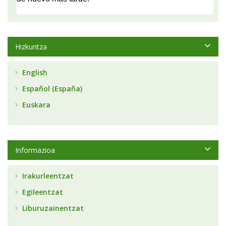
Hizkuntza
English
Español (España)
Euskara
Informazioa
Irakurleentzat
Egileentzat
Liburuzainentzat