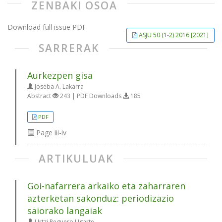
ZENBAKI OSOA
Download full issue PDF
ASJU 50 (1-2) 2016 [2021]
SARRERAK
Aurkezpen gisa
Joseba A. Lakarra
Abstract
243 | PDF Downloads
185
PDF
Page
iii-iv
ARTIKULUAK
Goi-nafarrera arkaiko eta zaharraren
azterketan sakonduz: periodizazio
saiorako langaiak
Urtzi Reguero Ugarte