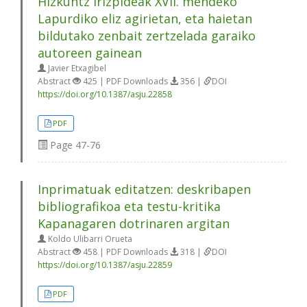
Hizkuntz irizpideak XVII. mendeko
Lapurdiko eliz agirietan, eta haietan
bildutako zenbait zertzelada garaiko
autoreen gainean
Javier Etxagibel
Abstract
425 | PDF Downloads
356 |
DOI
https://doi.org/10.1387/asju.22858
PDF
Page
47-76
Inprimatuak editatzen: deskribapen
bibliografikoa eta testu-kritika
Kapanagaren dotrinaren argitan
Koldo Ulibarri Orueta
Abstract
458 | PDF Downloads
318 |
DOI
https://doi.org/10.1387/asju.22859
PDF