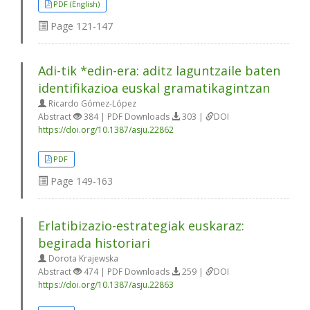
PDF (English)
Page
121-147
Adi-tik *edin-era: aditz laguntzaile baten
identifikazioa euskal gramatikagintzan
Ricardo Gómez-López
Abstract
384 | PDF Downloads
303 |
DOI
https://doi.org/10.1387/asju.22862
PDF
Page
149-163
Erlatibizazio-estrategiak euskaraz:
begirada historiari
Dorota Krajewska
Abstract
474 | PDF Downloads
259 |
DOI
https://doi.org/10.1387/asju.22863