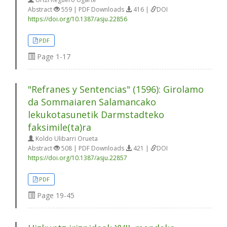
Abstract
559 | PDF Downloads
416 |
DOI
https://doi.org/10.1387/asju.22856
PDF
Page
1-17
"Refranes y Sentencias" (1596): Girolamo
da Sommaiaren Salamancako
lekukotasunetik Darmstadteko
faksimile(ta)ra
Koldo Ulibarri Orueta
Abstract
508 | PDF Downloads
421 |
DOI
https://doi.org/10.1387/asju.22857
PDF
Page
19-45