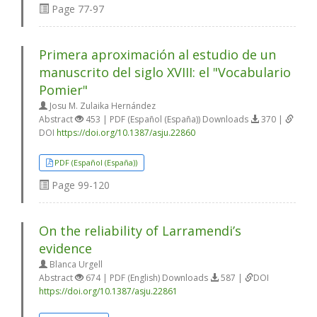
Page
77-97
Primera aproximación al estudio de un
manuscrito del siglo XVIII: el "Vocabulario
Pomier"
Josu M. Zulaika Hernández
Abstract
453 | PDF (Español (España)) Downloads
370 |
DOI
https://doi.org/10.1387/asju.22860
PDF (Español (España))
Page
99-120
On the reliability of Larramendi’s
evidence
Blanca Urgell
Abstract
674 | PDF (English) Downloads
587 |
DOI
https://doi.org/10.1387/asju.22861