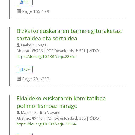
PDF
Page
165-199
Bizkaiko euskararen barne-egituraketaz:
sartaldea eta sortaldea
Eneko Zuloaga
Abstract
736 | PDF Downloads
531 |
DOI
https://doi.org/10.1387/asju.22865
PDF
Page
201-232
Ekialdeko euskararen komitatiboa
polimorfismoaz harago
Manuel Padilla Moyano
Abstract
443 | PDF Downloads
268 |
DOI
https://doi.org/10.1387/asju.22864