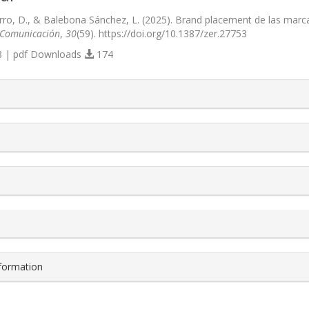
ro, D., & Balebona Sánchez, L. (2025). Brand placement de las marc
 Comunicación
,
30
(59). https://doi.org/10.1387/zer.27753
 | pdf Downloads
174
s.themes.bootstrap3.article.details##
nformation