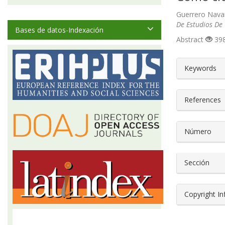
Guerrero Navar
De Estudios De
Bases de datos-Indexación
Abstract
398
##plugin
Keywords
References
Número
Sección
Copyright I