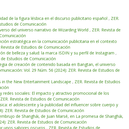
ilidad de la figura lésbica en el discurso publicitario español
,
ZER.
Estudios de Comunicación
inverso del universo narrativo de Wizarding World
,
ZER. Revista de
e Comunicación
nción estratégica en la comunicación publicitaria en el contexto
. Revista de Estudios de Comunicación
ión de belleza y salud: la marca ISDIN y su perfil de Instagram
,
a de Estudios de Comunicación
egia de creación de contenido basada en Bangtan, el universo
municación: Vol. 29 Núm. 56 (2024): ZER. Revista de Estudios de
ds in the New Entertainment Landscape
,
ZER. Revista de Estudios
ación
 redes sociales: El impacto y atractivo promocional de los
: ZER. Revista de Estudios de Comunicación
ica: el adolescente y la publicidad del influencer sobre cuerpo y
4): ZER. Revista de Estudios de Comunicación
l embrujo de Shanghái, de Juan Marsé, en La promesa de Shanghái,
24): ZER. Revista de Estudios de Comunicación
 por unos sabores oscuros
,
ZER. Revista de Estudios de