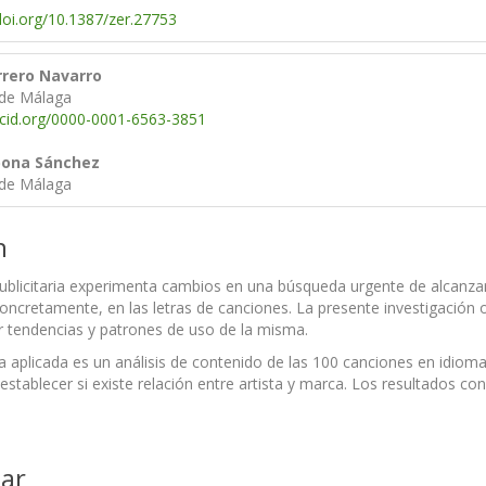
/doi.org/10.1387/zer.27753
rrero Navarro
 de Málaga
rcid.org/0000-0001-6563-3851
bona Sánchez
 de Málaga
n
ublicitaria experimenta cambios en una búsqueda urgente de alcanza
concretamente, en las letras de canciones. La presente investigación
r tendencias y patrones de uso de la misma.
 aplicada es un análisis de contenido de las 100 canciones en idio
 establecer si existe relación entre artista y marca. Los resultados 
ar