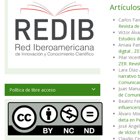
Artículos
Carlos Fan
Revista de
Víctor Álv
Estudios d
Amaia Pani
digital
,
ZE
Pilar Vice
ZER. Revis
Lara Díaz-
narrativo 
Comunicac
Juan Manu
Política de libre acceso
de Comunic
Beatriz Fe
influencer
Álvaro Mo
dieta en 
José Ánge
de Víctor E
Claudio Ce