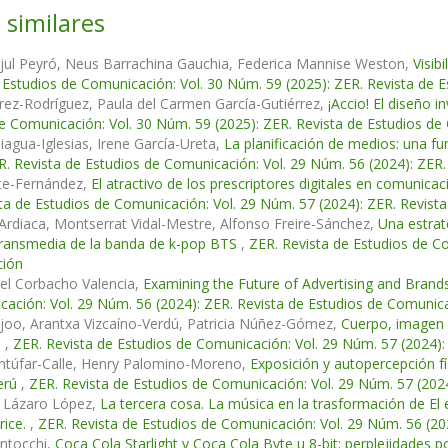
 similares
jul Peyró, Neus Barrachina Gauchia, Federica Mannise Weston,
Visib
 Estudios de Comunicación: Vol. 30 Núm. 59 (2025): ZER. Revista de 
arez-Rodríguez, Paula del Carmen García-Gutiérrez,
¡Accio! El diseño 
e Comunicación: Vol. 30 Núm. 59 (2025): ZER. Revista de Estudios d
agua-Iglesias, Irene García-Ureta,
La planificación de medios: una fu
R. Revista de Estudios de Comunicación: Vol. 29 Núm. 56 (2024): ZER
nte-Fernández,
El atractivo de los prescriptores digitales en comunicac
ta de Estudios de Comunicación: Vol. 29 Núm. 57 (2024): ZER. Revist
Ardiaca, Montserrat Vidal-Mestre, Alfonso Freire-Sánchez,
Una estrat
transmedia de la banda de k-pop BTS
,
ZER. Revista de Estudios de Co
ión
el Corbacho Valencia,
Examining the Future of Advertising and Bran
ación: Vol. 29 Núm. 56 (2024): ZER. Revista de Estudios de Comunic
ijoo, Arantxa Vizcaíno-Verdú, Patricia Núñez-Gómez,
Cuerpo, imagen y
s
,
ZER. Revista de Estudios de Comunicación: Vol. 29 Núm. 57 (2024)
ntúfar-Calle, Henry Palomino-Moreno,
Exposición y autopercepción fís
Perú
,
ZER. Revista de Estudios de Comunicación: Vol. 29 Núm. 57 (202
l Lázaro López,
La tercera cosa. La música en la trasformación de E
rice.
,
ZER. Revista de Estudios de Comunicación: Vol. 29 Núm. 56 (20
ntocchi,
Coca Cola Starlight y Coca Cola Byte u 8-bit: perplejidades