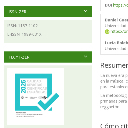
DOI
https:/
ISSN-ZER
Daniel Gue
ISSN: 1137-1102
Universidad
https://o
E-ISSN: 1989-631X
Lucía Bale
Universidad
FECYT-ZER
Resume
La nueva era p
en la música, 
para establece
La metodología
primarias para
reggaetón
Cómo cit