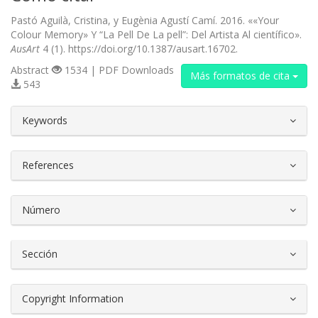
Pastó Aguilà, Cristina, y Eugènia Agustí Camí. 2016. ««Your
Colour Memory» Y “La Pell De La pell”: Del Artista Al científico».
AusArt
4 (1). https://doi.org/10.1387/ausart.16702.
Abstract
1534 | PDF Downloads
Más formatos de cita
543
##plugins.themes.bootstrap3.article.d
Keywords
References
Número
Sección
Copyright Information