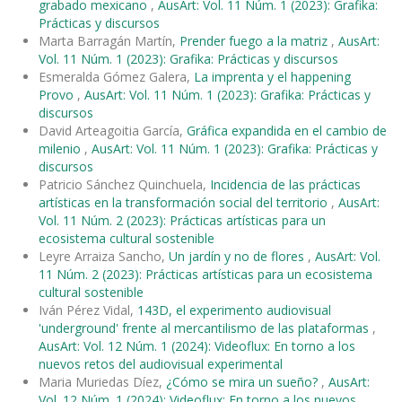
grabado mexicano
,
AusArt: Vol. 11 Núm. 1 (2023): Grafika:
Prácticas y discursos
Marta Barragán Martín,
Prender fuego a la matriz
,
AusArt:
Vol. 11 Núm. 1 (2023): Grafika: Prácticas y discursos
Esmeralda Gómez Galera,
La imprenta y el happening
Provo
,
AusArt: Vol. 11 Núm. 1 (2023): Grafika: Prácticas y
discursos
David Arteagoitia García,
Gráfica expandida en el cambio de
milenio
,
AusArt: Vol. 11 Núm. 1 (2023): Grafika: Prácticas y
discursos
Patricio Sánchez Quinchuela,
Incidencia de las prácticas
artísticas en la transformación social del territorio
,
AusArt:
Vol. 11 Núm. 2 (2023): Prácticas artísticas para un
ecosistema cultural sostenible
Leyre Arraiza Sancho,
Un jardín y no de flores
,
AusArt: Vol.
11 Núm. 2 (2023): Prácticas artísticas para un ecosistema
cultural sostenible
Iván Pérez Vidal,
143D, el experimento audiovisual
'underground' frente al mercantilismo de las plataformas
,
AusArt: Vol. 12 Núm. 1 (2024): Videoflux: En torno a los
nuevos retos del audiovisual experimental
Maria Muriedas Díez,
¿Cómo se mira un sueño?
,
AusArt:
Vol. 12 Núm. 1 (2024): Videoflux: En torno a los nuevos