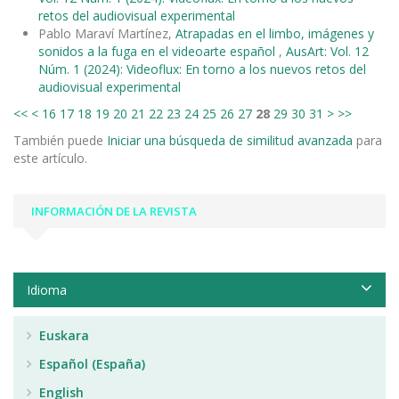
retos del audiovisual experimental
Pablo Maraví Martínez,
Atrapadas en el limbo, imágenes y
sonidos a la fuga en el videoarte español
,
AusArt: Vol. 12
Núm. 1 (2024): Videoflux: En torno a los nuevos retos del
audiovisual experimental
<<
<
16
17
18
19
20
21
22
23
24
25
26
27
28
29
30
31
>
>>
También puede
Iniciar una búsqueda de similitud avanzada
para
este artículo.
INFORMACIÓN DE LA REVISTA
Idioma
Euskara
Español (España)
English