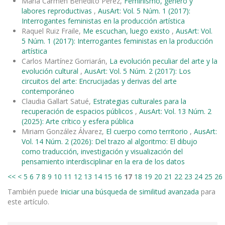
María Carmen Benedito Pérez,
Feminismo, género y
labores reproductivas
,
AusArt: Vol. 5 Núm. 1 (2017):
Interrogantes feministas en la producción artística
Raquel Ruiz Fraile,
Me escuchan, luego existo
,
AusArt: Vol.
5 Núm. 1 (2017): Interrogantes feministas en la producción
artística
Carlos Martínez Gorriarán,
La evolución peculiar del arte y la
evolución cultural
,
AusArt: Vol. 5 Núm. 2 (2017): Los
circuitos del arte: Encrucijadas y derivas del arte
contemporáneo
Claudia Gallart Satué,
Estrategias culturales para la
recuperación de espacios públicos
,
AusArt: Vol. 13 Núm. 2
(2025): Arte crítico y esfera pública
Miriam González Álvarez,
El cuerpo como territorio
,
AusArt:
Vol. 14 Núm. 2 (2026): Del trazo al algoritmo: El dibujo
como traducción, investigación y visualización del
pensamiento interdisciplinar en la era de los datos
<<
<
5
6
7
8
9
10
11
12
13
14
15
16
17
18
19
20
21
22
23
24
25
26
También puede
Iniciar una búsqueda de similitud avanzada
para
este artículo.