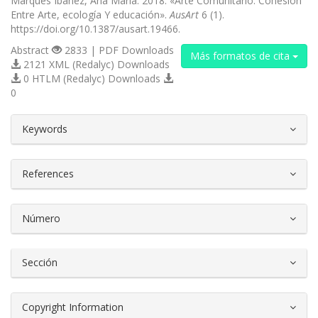
Marques Ibañez, Ana Maria. 2018. «Arte Comunitario: Cohesión
Entre Arte, ecología Y educación».
AusArt
6 (1).
https://doi.org/10.1387/ausart.19466.
Abstract
2833 | PDF Downloads
Más formatos de cita
2121 XML (Redalyc) Downloads
0 HTLM (Redalyc) Downloads
0
##plugins.themes.bootstrap3.article.d
Keywords
References
Número
Sección
Copyright Information