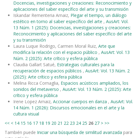
Docencias, investigaciones y creaciones: Reconocimiento y
aplicaciones del saber específico del arte y su transmisión
Iskandar Rementeria Arnaiz,
Plegar el tiempo, un diálogo
estético en torno al saber específico del arte
,
AusArt: Vol.
13 Núm. 1 (2025): Docencias, investigaciones y creaciones:
Reconocimiento y aplicaciones del saber específico del arte
y su transmisión
Laura Luque Rodrigo, Carmen Moral Ruiz,
Arte que
modifica la relación con el espacio público
,
AusArt: Vol. 13
Núm. 2 (2025): Arte crítico y esfera pública
Claudia Gallart Satué,
Estrategias culturales para la
recuperación de espacios públicos
,
AusArt: Vol. 13 Núm. 2
(2025): Arte crítico y esfera pública
Melina Ricca Cornaglia,
Espacios acústicos ampliados, los
sonidos del metaverso
,
AusArt: Vol. 13 Núm. 2 (2025): Arte
crítico y esfera pública
Irene Lopez Arnaiz,
Accionar cuerpos en danza
,
AusArt: Vol.
14 Núm. 1 (2026): Discursos emocionales en el arte y la
cultura visual
<<
<
14
15
16
17
18
19
20
21
22
23
24
25
26
27
>
>>
También puede
Iniciar una búsqueda de similitud avanzada
para