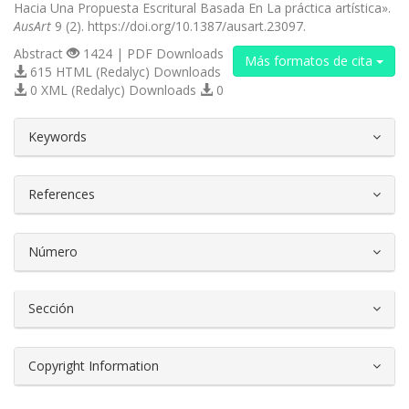
Hacia Una Propuesta Escritural Basada En La práctica artística».
AusArt
9 (2). https://doi.org/10.1387/ausart.23097.
Abstract
1424 | PDF Downloads
Más formatos de cita
615 HTML (Redalyc) Downloads
0 XML (Redalyc) Downloads
0
##plugins.themes.bootstrap3.article.d
Keywords
References
Número
Sección
Copyright Information