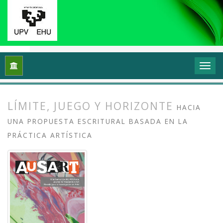
Inicio
Archivos
Vol. 9 Núm. 2 (2021): Reflexiones y práctic
LÍMITE, JUEGO Y HORIZONTE
HACIA
UNA PROPUESTA ESCRITURAL BASADA EN LA
PRÁCTICA ARTÍSTICA
##plugins.themes.bootstrap3.article.
##plugins.themes.bootstrap3.article.