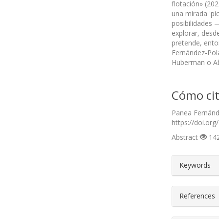
flotación» (20
una mirada 'pic
posibilidades 
explorar, desde
pretende, ento
Fernández-Pola
Huberman o Ab
Cómo cit
Panea Fernánde
https://doi.org
Abstract
142
##plugin
Keywords
References