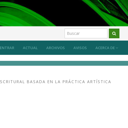
uevos retos, nuevos planteamientos
Open AusArt
ENTRAR
ACTUAL
ARCHIVOS
AVISOS
ACERCA DE
SCRITURAL BASADA EN LA PRÁCTICA ARTÍSTICA