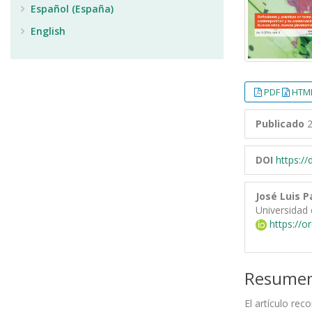
Español (España)
English
PDF
HTML
Publicado
2
DOI
https:/
José Luis 
Universidad 
https://o
Resume
El artículo rec