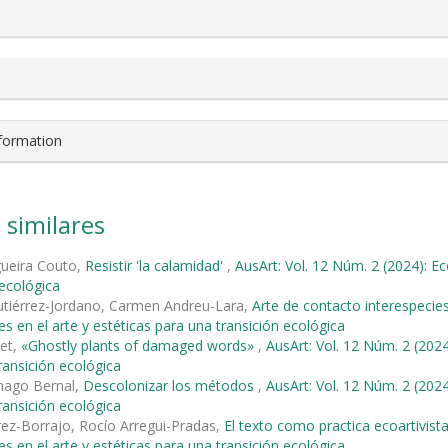
nformation
 similares
gueira Couto,
Resistir 'la calamidad'
,
AusArt: Vol. 12 Núm. 2 (2024): Ec
 ecológica
tiérrez-Jordano, Carmen Andreu-Lara,
Arte de contacto interespecie
es en el arte y estéticas para una transición ecológica
met,
«Ghostly plants of damaged words»
,
AusArt: Vol. 12 Núm. 2 (2024
ransición ecológica
nago Bernal,
Descolonizar los métodos
,
AusArt: Vol. 12 Núm. 2 (2024
ransición ecológica
rez-Borrajo, Rocío Arregui-Pradas,
El texto como practica ecoartivist
es en el arte y estéticas para una transición ecológica