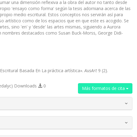
sumar una dimensión reflexiva a la obra del autor no tanto desde
l propio 'ensayo como forma' según la tesis adorniana acerca de las
propio medio escritural. Estos conceptos nos servirán así para
ceso artístico como de los espacios que en que este es acogido. Se
tes, sino 'en' y 'desde' las artes mismas, siguiendo a Aurora
on nombres destacados como Susan Buck-Morss, George Didi-
scritural Basada En La práctica artística».
AusArt
9 (2).
edalyc) Downloads
0
Más formatos de cita