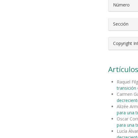
Número
Sección
Copyright I
Artículos
Raquel Fil
transición
Carmen Gu
decrecient
Alizée Ar
para una t
Oscar Cor
para una t
Lucía Álva
decrecient