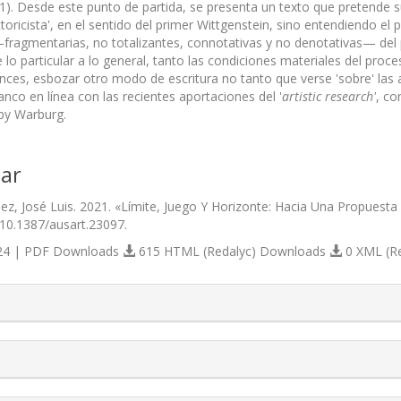
21). Desde este punto de partida, se presenta un texto que pretende 
toricista', en el sentido del primer Wittgenstein, sino entendiendo e
—fragmentarias, no totalizantes, connotativas y no denotativas— del 
 lo particular a lo general, tanto las condiciones materiales del pro
nces, esbozar otro modo de escritura no tanto que verse 'sobre' las ar
nco en línea con las recientes aportaciones del '
artistic research'
, c
y Warburg.
ar
z, José Luis. 2021. «Límite, Juego Y Horizonte: Hacia Una Propuesta E
/10.1387/ausart.23097.
4 | PDF Downloads
615 HTML (Redalyc) Downloads
0 XML (R
s.themes.bootstrap3.article.details##