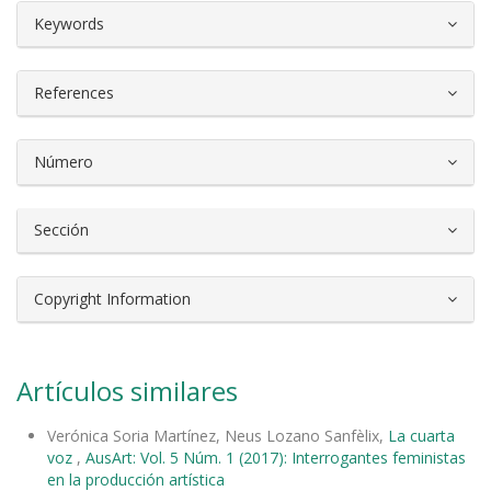
##plugins.themes.bootstrap3.article.d
Keywords
References
Número
Sección
Copyright Information
Artículos similares
Verónica Soria Martínez, Neus Lozano Sanfèlix,
La cuarta
voz
,
AusArt: Vol. 5 Núm. 1 (2017): Interrogantes feministas
en la producción artística