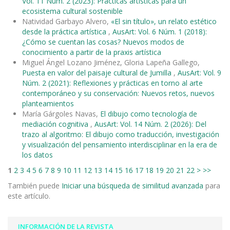
Vol. 11 Núm. 2 (2023): Prácticas artísticas para un
ecosistema cultural sostenible
Natividad Garbayo Alvero,
«El sin título», un relato estético
desde la práctica artística
,
AusArt: Vol. 6 Núm. 1 (2018):
¿Cómo se cuentan las cosas? Nuevos modos de
conocimiento a partir de la praxis artística
Miguel Ángel Lozano Jiménez, Gloria Lapeña Gallego,
Puesta en valor del paisaje cultural de Jumilla
,
AusArt: Vol. 9
Núm. 2 (2021): Reflexiones y prácticas en torno al arte
contemporáneo y su conservación: Nuevos retos, nuevos
planteamientos
María Gárgoles Navas,
El dibujo como tecnología de
mediación cognitiva
,
AusArt: Vol. 14 Núm. 2 (2026): Del
trazo al algoritmo: El dibujo como traducción, investigación
y visualización del pensamiento interdisciplinar en la era de
los datos
1
2
3
4
5
6
7
8
9
10
11
12
13
14
15
16
17
18
19
20
21
22
>
>>
También puede
Iniciar una búsqueda de similitud avanzada
para
este artículo.
INFORMACIÓN DE LA REVISTA