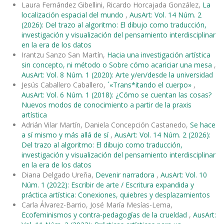
Laura Fernández Gibellini, Ricardo Horcajada González,
La
localización espacial del mundo
,
AusArt: Vol. 14 Núm. 2
(2026): Del trazo al algoritmo: El dibujo como traducción,
investigación y visualización del pensamiento interdisciplinar
en la era de los datos
Irantzu Sanzo San Martín,
Hacia una investigación artística
sin concepto, ni método o Sobre cómo acariciar una mesa
,
AusArt: Vol. 8 Núm. 1 (2020): Arte y/en/desde la universidad
Jesús Caballero Caballero,
´«Trans*itando el cuerpo»
,
AusArt: Vol. 6 Núm. 1 (2018): ¿Cómo se cuentan las cosas?
Nuevos modos de conocimiento a partir de la praxis
artística
Adrián Vilar Martín, Daniela Concepción Castanedo,
Se hace
a sí mismo y más allá de sí
,
AusArt: Vol. 14 Núm. 2 (2026):
Del trazo al algoritmo: El dibujo como traducción,
investigación y visualización del pensamiento interdisciplinar
en la era de los datos
Diana Delgado Ureña,
Devenir narradora
,
AusArt: Vol. 10
Núm. 1 (2022): Escribir de arte / Escritura expandida y
práctica artística: Conexiones, quiebres y desplazamientos
Carla Álvarez-Barrio, José María Mesías-Lema,
Ecofeminismos y contra-pedagogías de la crueldad
,
AusArt: