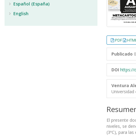
Español (España)
English
PDF
HTML
Publicado
0
DOI
https:/
Ventura Al
Universidad 
Resume
El presente do
niveles, se den
(3ªC), para las