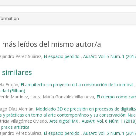
nformation
s más leídos del mismo autor/a
ejandro Pérez Suárez,
El espacio perdido
,
AusArt: Vol. 5 Núm. 1 (2017
 similares
ela Froján,
El arquitecto sin proyecto o La construcción de lo inmóvil
iudad (Bilbao)
verde Martínez, Laura María González Villanueva,
El cuerpo como cam
ago Díaz Alemán,
Modelado 3D de precisión en procesos de digitaliz
s y prácticas en torno al arte contemporáneo y su conservación: Nu
tricia Villagómez Oviedo,
Arte digital MX
,
AusArt: Vol. 6 Núm. 1 (20
 praxis artística
ejandro Pérez Suárez,
El espacio perdido
,
AusArt: Vol. 5 Núm. 1 (2017