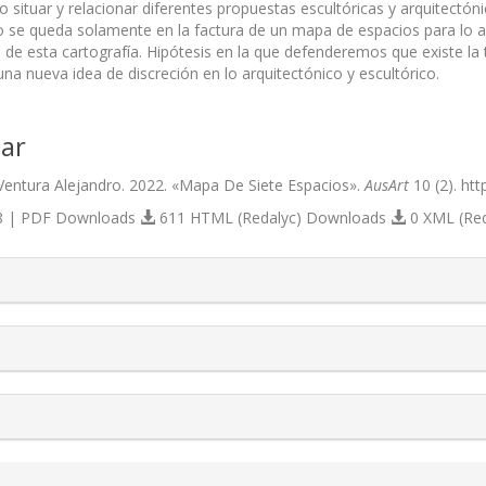
situar y relacionar diferentes propuestas escultóricas y arquitectónic
no se queda solamente en la factura de un mapa de espacios para lo ar
 de esta cartografía. Hipótesis en la que defenderemos que existe la 
na nueva idea de discreción en lo arquitectónico y escultórico.
ar
Ventura Alejandro. 2022. «Mapa De Siete Espacios».
AusArt
10 (2). htt
 | PDF Downloads
611 HTML (Redalyc) Downloads
0 XML (Re
s.themes.bootstrap3.article.details##