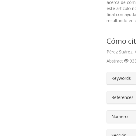
acerca de cómo 
este artículo 
final con ayuda
resultando en u
Cómo cit
Pérez Suárez, 
Abstract
938
##plugin
Keywords
References
Número
Sección