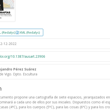
 (Redalyc)
XML (Redalyc)
2-12-2022
/doi.org/10.1387/ausart.23906
ejandro Pérez Suárez
de Vigo. Dpto. Escultura
n
cumento propone una cartografía de siete espacios, jerarquizados en 
ominará a cada uno de ellos por sus iniciales. Dispuestos como el esp
 casas (4ªC), para los cuerpos (5ªC), para las cosas (6ªC) y para los cr