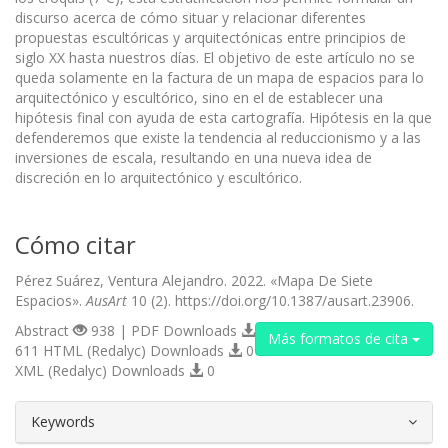
discurso acerca de cómo situar y relacionar diferentes
propuestas escultóricas y arquitectónicas entre principios de
siglo XX hasta nuestros días. El objetivo de este artículo no se
queda solamente en la factura de un mapa de espacios para lo
arquitectónico y escultórico, sino en el de establecer una
hipótesis final con ayuda de esta cartografía. Hipótesis en la que
defenderemos que existe la tendencia al reduccionismo y a las
inversiones de escala, resultando en una nueva idea de
discreción en lo arquitectónico y escultórico.
Cómo citar
Pérez Suárez, Ventura Alejandro. 2022. «Mapa De Siete
Espacios».
AusArt
10 (2). https://doi.org/10.1387/ausart.23906.
Abstract
938 | PDF Downloads
Más formatos de cita
611 HTML (Redalyc) Downloads
0
XML (Redalyc) Downloads
0
##plugins.themes.bootstrap3.article.d
Keywords