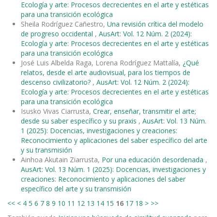
Ecología y arte: Procesos decrecientes en el arte y estéticas
para una transición ecológica
Sheila Rodríguez Cañestro,
Una revisión crítica del modelo
de progreso occidental
,
AusArt: Vol. 12 Núm. 2 (2024):
Ecología y arte: Procesos decrecientes en el arte y estéticas
para una transición ecológica
José Luis Albelda Raga, Lorena Rodríguez Mattalía,
¿Qué
relatos, desde el arte audiovisual, para los tiempos de
descenso civilizatorio?
,
AusArt: Vol. 12 Núm. 2 (2024):
Ecología y arte: Procesos decrecientes en el arte y estéticas
para una transición ecológica
Isusko Vivas Ciarrusta,
Crear, enseñar, transmitir el arte;
desde su saber específico y su praxis
,
AusArt: Vol. 13 Núm.
1 (2025): Docencias, investigaciones y creaciones:
Reconocimiento y aplicaciones del saber específico del arte
y su transmisión
Ainhoa Akutain Ziarrusta,
Por una educación desordenada
,
AusArt: Vol. 13 Núm. 1 (2025): Docencias, investigaciones y
creaciones: Reconocimiento y aplicaciones del saber
específico del arte y su transmisión
<<
<
4
5
6
7
8
9
10
11
12
13
14
15
16
17
18
>
>>