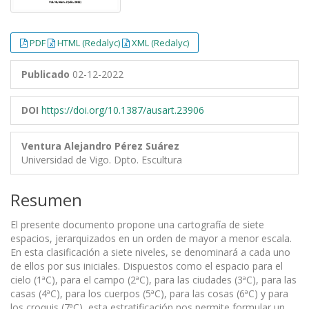
PDF
HTML (Redalyc)
XML (Redalyc)
Publicado
02-12-2022
DOI
https://doi.org/10.1387/ausart.23906
Ventura Alejandro Pérez Suárez
Universidad de Vigo. Dpto. Escultura
Resumen
El presente documento propone una cartografía de siete
espacios, jerarquizados en un orden de mayor a menor escala.
En esta clasificación a siete niveles, se denominará a cada uno
de ellos por sus iniciales. Dispuestos como el espacio para el
cielo (1ªC), para el campo (2ªC), para las ciudades (3ªC), para las
casas (4ªC), para los cuerpos (5ªC), para las cosas (6ªC) y para
los croquis (7ªC), esta estratificación nos permite formular un