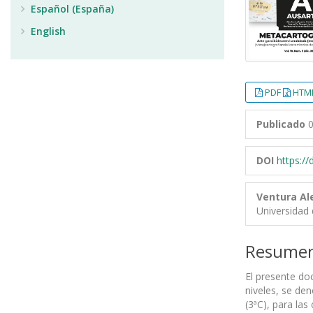
Español (España)
English
PDF
HTML
Publicado
0
DOI
https:/
Ventura Al
Universidad 
Resume
El presente do
niveles, se den
(3ªC), para las