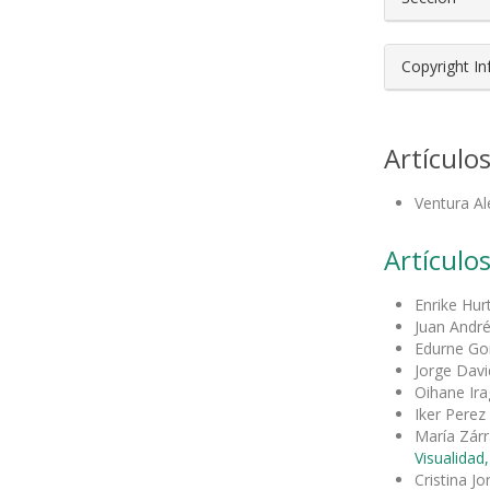
Copyright I
Artículo
Ventura Al
Artículos
Enrike Hu
Juan Andr
Edurne Go
Jorge Davi
Oihane Ir
Iker Perez
María Zár
Visualidad
Cristina 