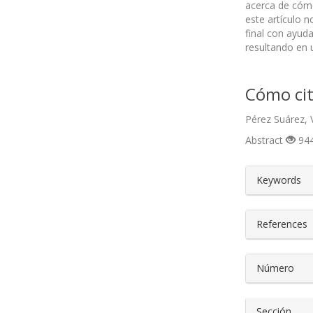
acerca de cómo 
este artículo 
final con ayuda
resultando en u
Cómo cit
Pérez Suárez, 
Abstract
944
##plugin
Keywords
References
Número
Sección