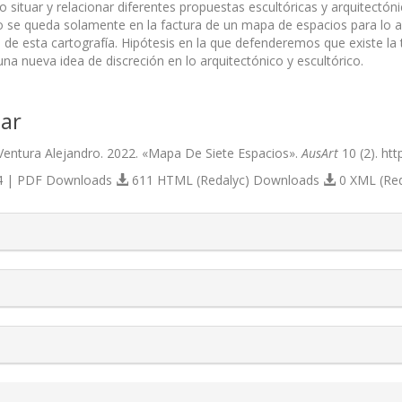
situar y relacionar diferentes propuestas escultóricas y arquitectónic
no se queda solamente en la factura de un mapa de espacios para lo ar
 de esta cartografía. Hipótesis en la que defenderemos que existe la 
na nueva idea de discreción en lo arquitectónico y escultórico.
ar
Ventura Alejandro. 2022. «Mapa De Siete Espacios».
AusArt
10 (2). htt
 | PDF Downloads
611 HTML (Redalyc) Downloads
0 XML (Re
s.themes.bootstrap3.article.details##