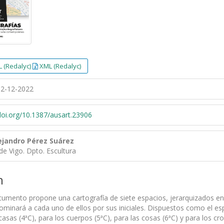
 (Redalyc)
XML (Redalyc)
2-12-2022
/doi.org/10.1387/ausart.23906
ejandro Pérez Suárez
de Vigo. Dpto. Escultura
n
cumento propone una cartografía de siete espacios, jerarquizados en 
ominará a cada uno de ellos por sus iniciales. Dispuestos como el esp
 casas (4ªC), para los cuerpos (5ªC), para las cosas (6ªC) y para los cr