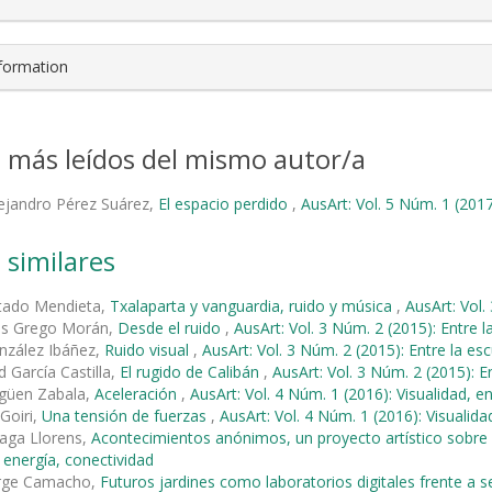
nformation
s más leídos del mismo autor/a
ejandro Pérez Suárez,
El espacio perdido
,
AusArt: Vol. 5 Núm. 1 (2017
 similares
rtado Mendieta,
Txalaparta y vanguardia, ruido y música
,
AusArt: Vol.
és Grego Morán,
Desde el ruido
,
AusArt: Vol. 3 Núm. 2 (2015): Entre l
nzález Ibáñez,
Ruido visual
,
AusArt: Vol. 3 Núm. 2 (2015): Entre la esc
d García Castilla,
El rugido de Calibán
,
AusArt: Vol. 3 Núm. 2 (2015): E
agüen Zabala,
Aceleración
,
AusArt: Vol. 4 Núm. 1 (2016): Visualidad, e
 Goiri,
Una tensión de fuerzas
,
AusArt: Vol. 4 Núm. 1 (2016): Visualida
raga Llorens,
Acontecimientos anónimos, un proyecto artístico sobre
, energía, conectividad
Jorge Camacho,
Futuros jardines como laboratorios digitales frente a 