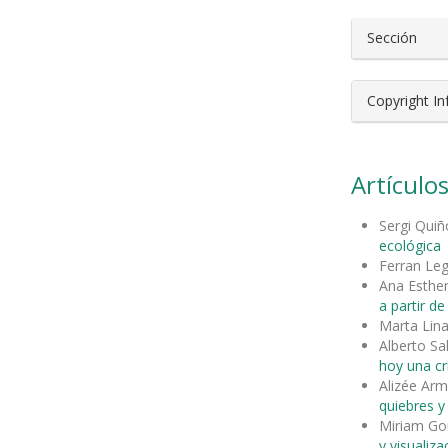
Sección
Copyright I
Artículos
Sergi Qui
ecológica
Ferran Le
Ana Esthe
a partir de 
Marta Lina
Alberto S
hoy una crí
Alizée Ar
quiebres 
Miriam Go
y visualiza