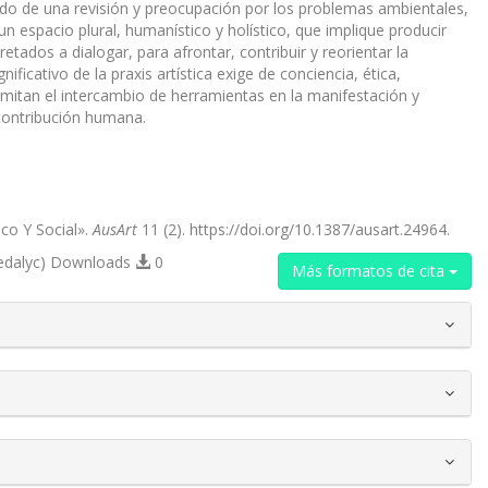
endo de una revisión y preocupación por los problemas ambientales,
un espacio plural, humanístico y holístico, que implique producir
etados a dialogar, para afrontar, contribuir y reorientar la
ficativo de la praxis artística exige de conciencia, ética,
mitan el intercambio de herramientas en la manifestación y
 contribución humana.
co Y Social».
AusArt
11 (2). https://doi.org/10.1387/ausart.24964.
edalyc) Downloads
0
Más formatos de cita