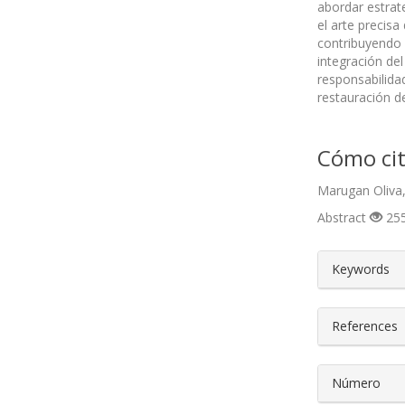
abordar estrat
el arte precisa
contribuyendo a
integración del
responsabilida
restauración d
Cómo cit
Marugan Oliva,
Abstract
255
##plugin
Keywords
References
Número