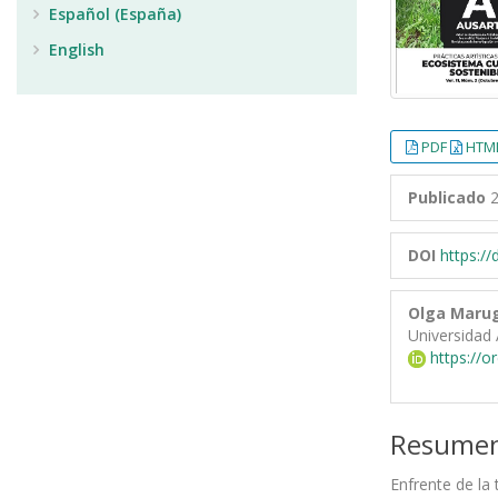
Español (España)
English
PDF
HTML
Publicado
2
DOI
https:/
Olga Marug
Universidad 
https://o
Resume
Enfrente de la