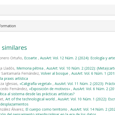
nformation
 similares
ñonero Ortuño,
Ecoarte
,
AusArt: Vol. 12 Núm. 2 (2024): Ecología y art
ga Lladós,
Memoria pétrea
,
AusArt: Vol. 10 Núm. 2 (2022): (Meta)car
r Santamaría Fernández,
Volver al bosque
,
AusArt: Vol. 6 Núm. 1 (2
la praxis artística
za Iglesias,
«Caligrafía vegetal»
,
AusArt: Vol. 11 Núm. 2 (2023): Prácti
alcedo Fernández,
«Exposición de motivos»
,
AusArt: Vol. 6 Núm. 2 (20
tica al sistema desde las prácticas artísticas?
met,
Art of the technological world
,
AusArt: Vol. 10 Núm. 1 (2022): Escr
y desplazamientos
nzález Álvarez,
El cuerpo como territorio
,
AusArt: Vol. 14 Núm. 2 (202
ción del pensamiento interdisciplinar en la era de los datos