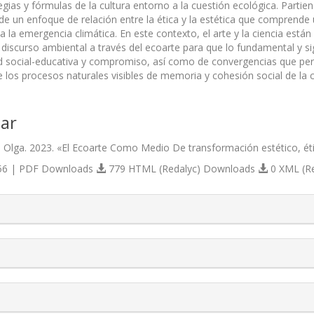
egias y fórmulas de la cultura entorno a la cuestión ecológica. Parti
 de un enfoque de relación entre la ética y la estética que comprende 
 la emergencia climática. En este contexto, el arte y la ciencia están r
 discurso ambiental a través del ecoarte para que lo fundamental y signi
d social-educativa y compromiso, así como de convergencias que per
e los procesos naturales visibles de memoria y cohesión social de la
ar
 Olga. 2023. «El Ecoarte Como Medio De transformación estético, éti
6 | PDF Downloads
779 HTML (Redalyc) Downloads
0 XML (R
s.themes.bootstrap3.article.details##