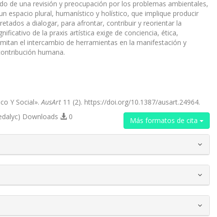
endo de una revisión y preocupación por los problemas ambientales,
un espacio plural, humanístico y holístico, que implique producir
etados a dialogar, para afrontar, contribuir y reorientar la
ficativo de la praxis artística exige de conciencia, ética,
mitan el intercambio de herramientas en la manifestación y
 contribución humana.
co Y Social».
AusArt
11 (2). https://doi.org/10.1387/ausart.24964.
edalyc) Downloads
0
Más formatos de cita