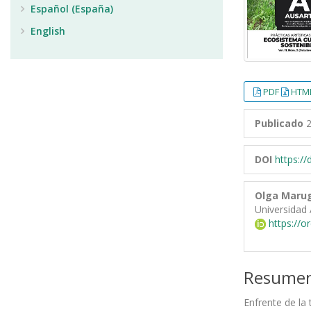
Español (España)
English
PDF
HTML
Publicado
2
DOI
https:/
Olga Marug
Universidad 
https://o
Resume
Enfrente de la