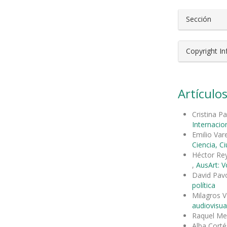
Sección
Copyright I
Artículos
Cristina P
Internacion
Emilio Var
Ciencia, C
Héctor Rey
,
AusArt: V
David Pav
política
Milagros V
audiovisua
Raquel Me
Alba Cort