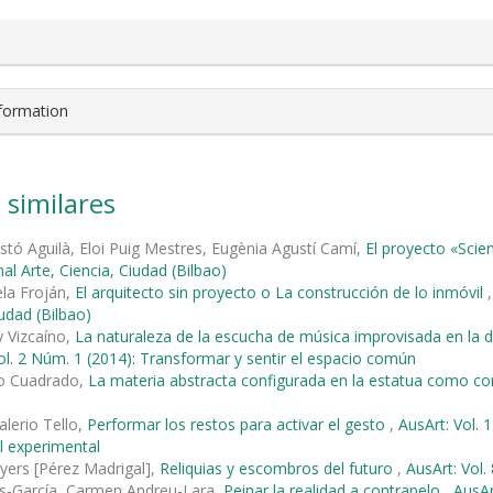
nformation
 similares
astó Aguilà, Eloi Puig Mestres, Eugènia Agustí Camí,
El proyecto «Scie
al Arte, Ciencia, Ciudad (Bilbao)
ela Froján,
El arquitecto sin proyecto o La construcción de lo inmóvil
iudad (Bilbao)
 Vizcaíno,
La naturaleza de la escucha de música improvisada en la 
ol. 2 Núm. 1 (2014): Transformar y sentir el espacio común
o Cuadrado,
La materia abstracta configurada en la estatua como c
alerio Tello,
Performar los restos para activar el gesto
,
AusArt: Vol. 
l experimental
yers [Pérez Madrigal],
Reliquias y escombros del futuro
,
AusArt: Vol.
és-García, Carmen Andreu-Lara,
Peinar la realidad a contrapelo
,
AusAr