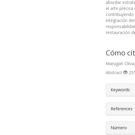
abordar estrat
el arte precisa
contribuyendo a
integración del
responsabilida
restauración d
Cómo cit
Marugan Oliva,
Abstract
255
##plugin
Keywords
References
Número