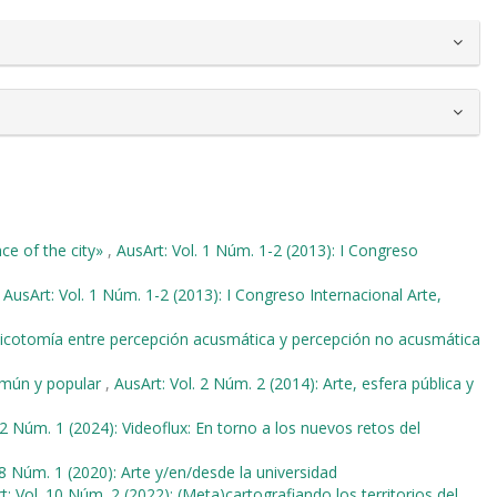
nce of the city»
,
AusArt: Vol. 1 Núm. 1-2 (2013): I Congreso
,
AusArt: Vol. 1 Núm. 1-2 (2013): I Congreso Internacional Arte,
dicotomía entre percepción acusmática y percepción no acusmática
omún y popular
,
AusArt: Vol. 2 Núm. 2 (2014): Arte, esfera pública y
12 Núm. 1 (2024): Videoflux: En torno a los nuevos retos del
 8 Núm. 1 (2020): Arte y/en/desde la universidad
t: Vol. 10 Núm. 2 (2022): (Meta)cartografiando los territorios del