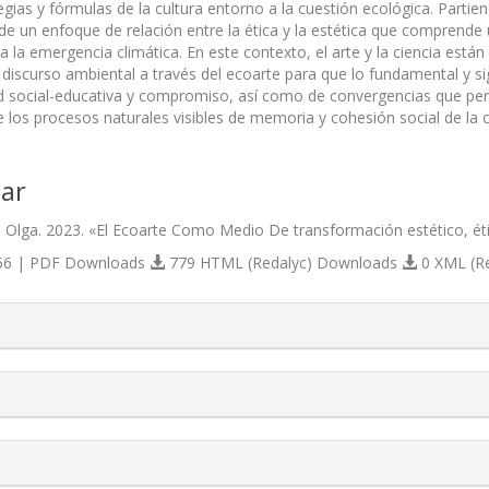
egias y fórmulas de la cultura entorno a la cuestión ecológica. Parti
 de un enfoque de relación entre la ética y la estética que comprende 
 la emergencia climática. En este contexto, el arte y la ciencia están r
 discurso ambiental a través del ecoarte para que lo fundamental y signi
d social-educativa y compromiso, así como de convergencias que per
e los procesos naturales visibles de memoria y cohesión social de la
ar
 Olga. 2023. «El Ecoarte Como Medio De transformación estético, éti
6 | PDF Downloads
779 HTML (Redalyc) Downloads
0 XML (R
s.themes.bootstrap3.article.details##