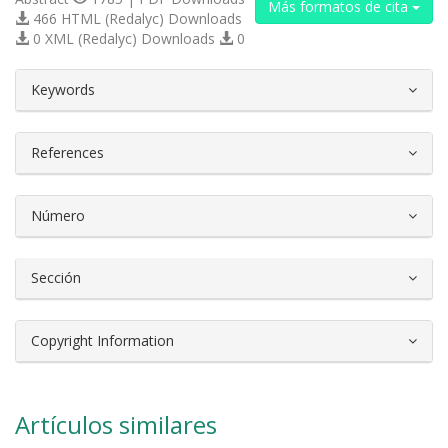
Más formatos de cita
466 HTML (Redalyc) Downloads
0 XML (Redalyc) Downloads
0
##plugins.themes.bootstrap3.article.d
Keywords
References
Número
Sección
Copyright Information
Artículos similares