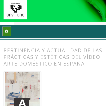
Inicio
Archivos
Vol. 12 Núm. 1 (2024): Videoflux: En torno a 
PERTINENCIA Y ACTUALIDAD DE LAS
PRÁCTICAS Y ESTÉTICAS DEL VÍDEO
ARTE DOMÉSTICO EN ESPAÑA
##plugins.themes.bootstrap3.article.
##plugins.themes.bootstrap3.article.