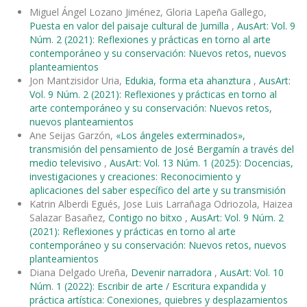
Miguel Ángel Lozano Jiménez, Gloria Lapeña Gallego,
Puesta en valor del paisaje cultural de Jumilla
,
AusArt: Vol. 9
Núm. 2 (2021): Reflexiones y prácticas en torno al arte
contemporáneo y su conservación: Nuevos retos, nuevos
planteamientos
Jon Mantzisidor Uria,
Edukia, forma eta ahanztura
,
AusArt:
Vol. 9 Núm. 2 (2021): Reflexiones y prácticas en torno al
arte contemporáneo y su conservación: Nuevos retos,
nuevos planteamientos
Ane Seijas Garzón,
«Los ángeles exterminados»,
transmisión del pensamiento de José Bergamín a través del
medio televisivo
,
AusArt: Vol. 13 Núm. 1 (2025): Docencias,
investigaciones y creaciones: Reconocimiento y
aplicaciones del saber específico del arte y su transmisión
Katrin Alberdi Egués, Jose Luis Larrañaga Odriozola, Haizea
Salazar Basañez,
Contigo no bitxo
,
AusArt: Vol. 9 Núm. 2
(2021): Reflexiones y prácticas en torno al arte
contemporáneo y su conservación: Nuevos retos, nuevos
planteamientos
Diana Delgado Ureña,
Devenir narradora
,
AusArt: Vol. 10
Núm. 1 (2022): Escribir de arte / Escritura expandida y
práctica artística: Conexiones, quiebres y desplazamientos