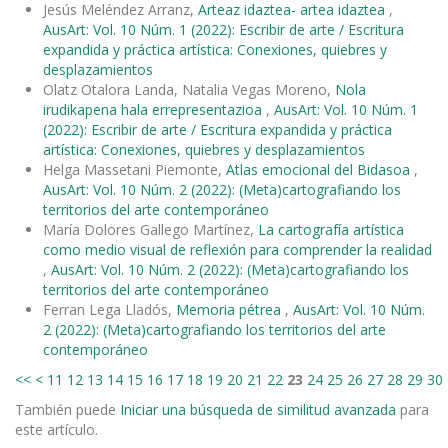
Jesús Meléndez Arranz,
Arteaz idaztea- artea idaztea
,
AusArt: Vol. 10 Núm. 1 (2022): Escribir de arte / Escritura
expandida y práctica artística: Conexiones, quiebres y
desplazamientos
Olatz Otalora Landa, Natalia Vegas Moreno,
Nola
irudikapena hala errepresentazioa
,
AusArt: Vol. 10 Núm. 1
(2022): Escribir de arte / Escritura expandida y práctica
artística: Conexiones, quiebres y desplazamientos
Helga Massetani Piemonte,
Atlas emocional del Bidasoa
,
AusArt: Vol. 10 Núm. 2 (2022): (Meta)cartografiando los
territorios del arte contemporáneo
María Dolores Gallego Martínez,
La cartografía artística
como medio visual de reflexión para comprender la realidad
,
AusArt: Vol. 10 Núm. 2 (2022): (Meta)cartografiando los
territorios del arte contemporáneo
Ferran Lega Lladós,
Memoria pétrea
,
AusArt: Vol. 10 Núm.
2 (2022): (Meta)cartografiando los territorios del arte
contemporáneo
<<
<
11
12
13
14
15
16
17
18
19
20
21
22
23
24
25
26
27
28
29
30
También puede
Iniciar una búsqueda de similitud avanzada
para
este artículo.