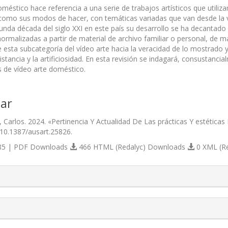
oméstico hace referencia a una serie de trabajos artísticos que utili
 como sus modos de hacer, con temáticas variadas que van desde la v
unda década del siglo XXI en este país su desarrollo se ha decantado 
ormalizadas a partir de material de archivo familiar o personal, de m
 esta subcategoría del vídeo arte hacia la veracidad de lo mostrado y
stancia y la artificiosidad. En esta revisión se indagará, consustanc
s de vídeo arte doméstico.
ar
, Carlos. 2024. «Pertinencia Y Actualidad De Las prácticas Y estética
/10.1387/ausart.25826.
5 | PDF Downloads
466 HTML (Redalyc) Downloads
0 XML (R
s.themes.bootstrap3.article.details##