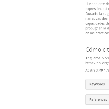
El video arte d
expresión, así
Durante la seg
narrativas desn
capacidades de
propugnan la di
en las práctica
Cómo cit
Trigueros Mori
https://doi.org
Abstract
178
##plugin
Keywords
References