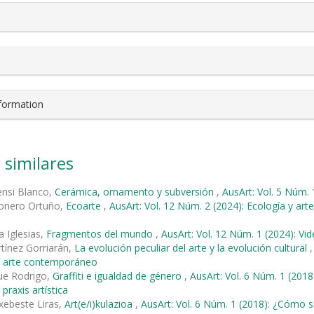
nformation
 similares
ensi Blanco,
Cerámica, ornamento y subversión
,
AusArt: Vol. 5 Núm. 
ñonero Ortuño,
Ecoarte
,
AusArt: Vol. 12 Núm. 2 (2024): Ecología y art
a Iglesias,
Fragmentos del mundo
,
AusArt: Vol. 12 Núm. 1 (2024): Vi
tínez Gorriarán,
La evolución peculiar del arte y la evolución cultural
el arte contemporáneo
ue Rodrigo,
Graffiti e igualdad de género
,
AusArt: Vol. 6 Núm. 1 (20
 praxis artística
xebeste Liras,
Art(e/i)kulazioa
,
AusArt: Vol. 6 Núm. 1 (2018): ¿Cómo 