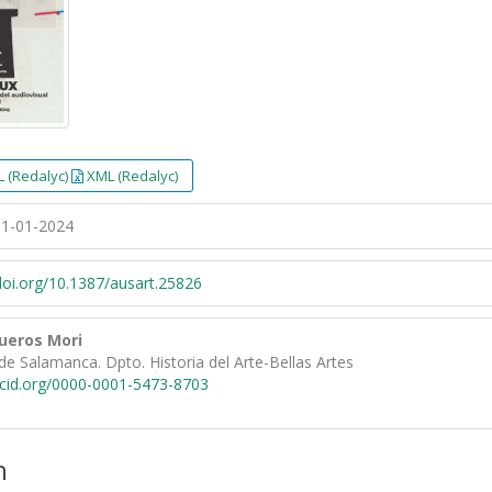
 (Redalyc)
XML (Redalyc)
1-01-2024
/doi.org/10.1387/ausart.25826
gueros Mori
de Salamanca. Dpto. Historia del Arte-Bellas Artes
rcid.org/0000-0001-5473-8703
n