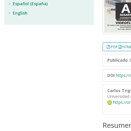
Español (España)
English
PDF
HTML
Publicado
3
DOI
https:/
Carlos Tri
Universidad 
https://o
Resume