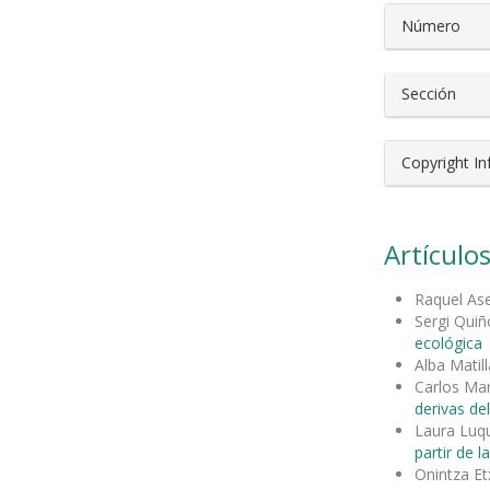
Número
Sección
Copyright I
Artículos
Raquel As
Sergi Qui
ecológica
Alba Matill
Carlos Mar
derivas d
Laura Luq
partir de la
Onintza Et