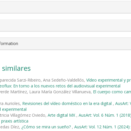
nformation
 similares
parecida Sarzi-Ribeiro, Ana Sedeño-Valdellós,
Vídeo experimental y pro
deoflux: En torno a los nuevos retos del audiovisual experimental
verde Martínez, Laura María González Villanueva,
El cuerpo como cam
era Aurioles,
Revisiones del vídeo doméstico en la era digital
,
AusArt: 
l experimental
tricia Villagómez Oviedo,
Arte digital MX
,
AusArt: Vol. 6 Núm. 1 (20
 praxis artística
iedas Díez,
¿Cómo se mira un sueño?
,
AusArt: Vol. 12 Núm. 1 (2024):