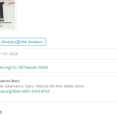
 (Redalyc)
XML (Redalyc)
1-01-2024
/doi.org/10.1387/ausart.25826
gueros Mori
de Salamanca. Dpto. Historia del Arte-Bellas Artes
rcid.org/0000-0001-5473-8703
n