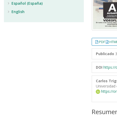
Español (España)
English
PDF
HTML
Publicado
3
DOI
https:/
Carlos Tri
Universidad 
https://o
Resume