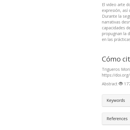
El video arte d
expresión, así
Durante la seg
narrativas desn
capacidades de
propugnan la di
en las práctica
Cómo cit
Trigueros Mori
https://doi.org
Abstract
177
##plugin
Keywords
References