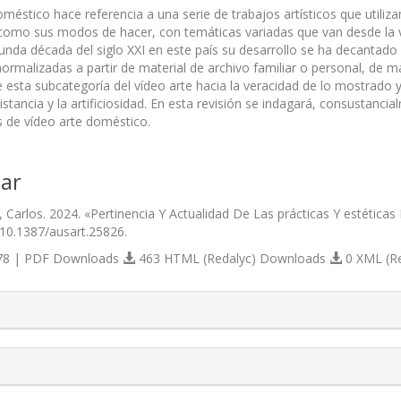
oméstico hace referencia a una serie de trabajos artísticos que utili
 como sus modos de hacer, con temáticas variadas que van desde la v
unda década del siglo XXI en este país su desarrollo se ha decantado 
ormalizadas a partir de material de archivo familiar o personal, de m
 esta subcategoría del vídeo arte hacia la veracidad de lo mostrado y
stancia y la artificiosidad. En esta revisión se indagará, consustanc
s de vídeo arte doméstico.
ar
, Carlos. 2024. «Pertinencia Y Actualidad De Las prácticas Y estética
/10.1387/ausart.25826.
8 | PDF Downloads
463 HTML (Redalyc) Downloads
0 XML (R
s.themes.bootstrap3.article.details##