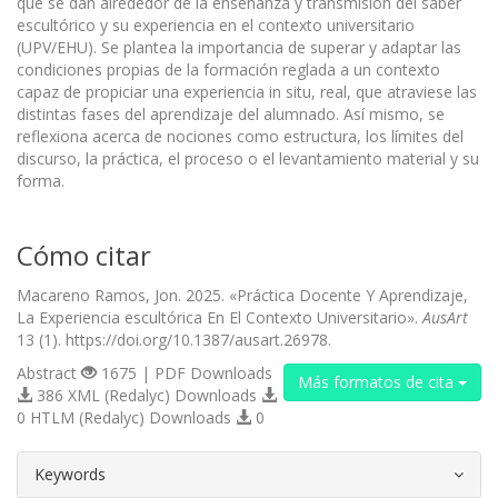
que se dan alrededor de la enseñanza y transmisión del saber
escultórico y su experiencia en el contexto universitario
(UPV/EHU). Se plantea la importancia de superar y adaptar las
condiciones propias de la formación reglada a un contexto
capaz de propiciar una experiencia in situ, real, que atraviese las
distintas fases del aprendizaje del alumnado. Así mismo, se
reflexiona acerca de nociones como estructura, los límites del
discurso, la práctica, el proceso o el levantamiento material y su
forma.
Cómo citar
Macareno Ramos, Jon. 2025. «Práctica Docente Y Aprendizaje,
La Experiencia escultórica En El Contexto Universitario».
AusArt
13 (1). https://doi.org/10.1387/ausart.26978.
Abstract
1675 | PDF Downloads
Más formatos de cita
386 XML (Redalyc) Downloads
0 HTLM (Redalyc) Downloads
0
##plugins.themes.bootstrap3.article.d
Keywords