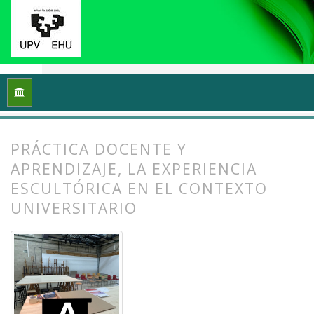
Inicio
Archivos
Vol. 13 Núm. 1 (2025): Docencias, investigac
PRÁCTICA DOCENTE Y
APRENDIZAJE, LA EXPERIENCIA
ESCULTÓRICA EN EL CONTEXTO
UNIVERSITARIO
##plugins.themes.bootstrap3.article.
##plugins.themes.bootstrap3.article.