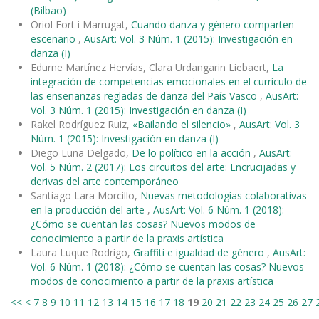
(Bilbao)
Oriol Fort i Marrugat,
Cuando danza y género comparten
escenario
,
AusArt: Vol. 3 Núm. 1 (2015): Investigación en
danza (I)
Edurne Martínez Hervías, Clara Urdangarin Liebaert,
La
integración de competencias emocionales en el currículo de
las enseñanzas regladas de danza del País Vasco
,
AusArt:
Vol. 3 Núm. 1 (2015): Investigación en danza (I)
Rakel Rodríguez Ruiz,
«Bailando el silencio»
,
AusArt: Vol. 3
Núm. 1 (2015): Investigación en danza (I)
Diego Luna Delgado,
De lo político en la acción
,
AusArt:
Vol. 5 Núm. 2 (2017): Los circuitos del arte: Encrucijadas y
derivas del arte contemporáneo
Santiago Lara Morcillo,
Nuevas metodologías colaborativas
en la producción del arte
,
AusArt: Vol. 6 Núm. 1 (2018):
¿Cómo se cuentan las cosas? Nuevos modos de
conocimiento a partir de la praxis artística
Laura Luque Rodrigo,
Graffiti e igualdad de género
,
AusArt:
Vol. 6 Núm. 1 (2018): ¿Cómo se cuentan las cosas? Nuevos
modos de conocimiento a partir de la praxis artística
<<
<
7
8
9
10
11
12
13
14
15
16
17
18
19
20
21
22
23
24
25
26
27