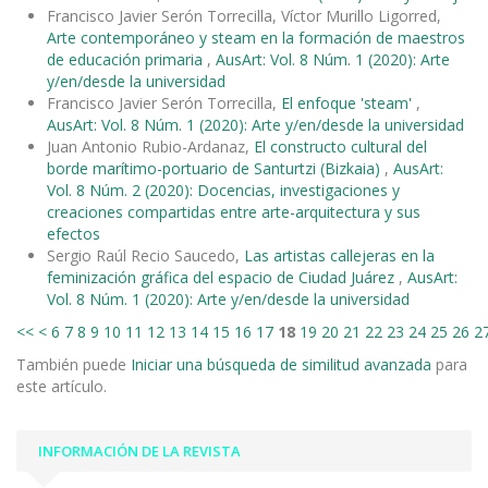
Francisco Javier Serón Torrecilla, Víctor Murillo Ligorred,
Arte contemporáneo y steam en la formación de maestros
de educación primaria
,
AusArt: Vol. 8 Núm. 1 (2020): Arte
y/en/desde la universidad
Francisco Javier Serón Torrecilla,
El enfoque 'steam'
,
AusArt: Vol. 8 Núm. 1 (2020): Arte y/en/desde la universidad
Juan Antonio Rubio-Ardanaz,
El constructo cultural del
borde marítimo-portuario de Santurtzi (Bizkaia)
,
AusArt:
Vol. 8 Núm. 2 (2020): Docencias, investigaciones y
creaciones compartidas entre arte-arquitectura y sus
efectos
Sergio Raúl Recio Saucedo,
Las artistas callejeras en la
feminización gráfica del espacio de Ciudad Juárez
,
AusArt:
Vol. 8 Núm. 1 (2020): Arte y/en/desde la universidad
<<
<
6
7
8
9
10
11
12
13
14
15
16
17
18
19
20
21
22
23
24
25
26
2
También puede
Iniciar una búsqueda de similitud avanzada
para
este artículo.
INFORMACIÓN DE LA REVISTA