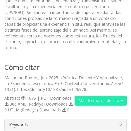
que se dan alrededor de la enseñanza y transmisión del saber
escultórico y su experiencia en el contexto universitario
(UPV/EHU). Se plantea la importancia de superar y adaptar las
condiciones propias de la formación reglada a un contexto
capaz de propiciar una experiencia in situ, real, que atraviese las
distintas fases del aprendizaje del alumnado. Así mismo, se
reflexiona acerca de nociones como estructura, los límites del
discurso, la práctica, el proceso o el levantamiento material y su
forma.
Cómo citar
Macareno Ramos, Jon. 2025. «Práctica Docente Y Aprendizaje,
La Experiencia escultórica En El Contexto Universitario».
AusArt
13 (1). https://doi.org/10.1387/ausart.26978.
Abstract
1675 | PDF Downloads
Más formatos de cita
386 XML (Redalyc) Downloads
0 HTLM (Redalyc) Downloads
0
##plugins.themes.bootstrap3.article.d
Keywords