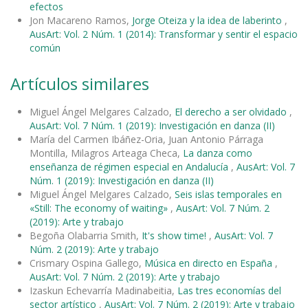
efectos
Jon Macareno Ramos,
Jorge Oteiza y la idea de laberinto
,
AusArt: Vol. 2 Núm. 1 (2014): Transformar y sentir el espacio
común
Artículos similares
Miguel Ángel Melgares Calzado,
El derecho a ser olvidado
,
AusArt: Vol. 7 Núm. 1 (2019): Investigación en danza (II)
María del Carmen Ibáñez-Oria, Juan Antonio Párraga
Montilla, Milagros Arteaga Checa,
La danza como
enseñanza de régimen especial en Andalucía
,
AusArt: Vol. 7
Núm. 1 (2019): Investigación en danza (II)
Miguel Ángel Melgares Calzado,
Seis islas temporales en
«Still: The economy of waiting»
,
AusArt: Vol. 7 Núm. 2
(2019): Arte y trabajo
Begoña Olabarria Smith,
It's show time!
,
AusArt: Vol. 7
Núm. 2 (2019): Arte y trabajo
Crismary Ospina Gallego,
Música en directo en España
,
AusArt: Vol. 7 Núm. 2 (2019): Arte y trabajo
Izaskun Echevarría Madinabeitia,
Las tres economías del
sector artístico
,
AusArt: Vol. 7 Núm. 2 (2019): Arte y trabajo