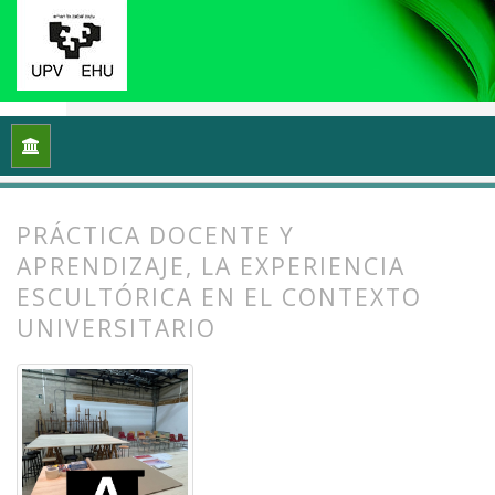
Inicio
Archivos
Vol. 13 Núm. 1 (2025): Docencias, investigac
PRÁCTICA DOCENTE Y
APRENDIZAJE, LA EXPERIENCIA
ESCULTÓRICA EN EL CONTEXTO
UNIVERSITARIO
##plugins.themes.bootstrap3.article.
##plugins.themes.bootstrap3.article.