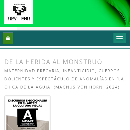
Inicio
Archivos
Vol. 14 Núm. 1 (2026): Discursos emocionales 
DE LA HERIDA AL MONSTRUO
MATERNIDAD PRECARIA, INFANTICIDIO, CUERPOS
DOLIENTES Y ESPECTÁCULO DE ANOMALÍAS EN 'LA
CHICA DE LA AGUJA' (MAGNUS VON HORN, 2024)
##plugins.themes.bootstrap3.article.
##plugins.themes.bootstrap3.article.