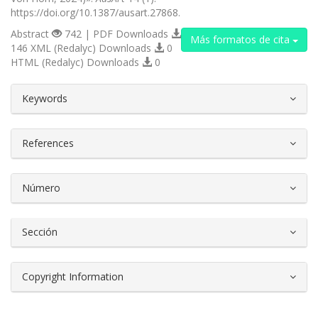
https://doi.org/10.1387/ausart.27868.
Abstract
742 | PDF Downloads
Más formatos de cita
146 XML (Redalyc) Downloads
0
HTML (Redalyc) Downloads
0
##plugins.themes.bootstrap3.article.d
Keywords
References
Número
Sección
Copyright Information