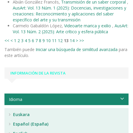
Abián González Francés,
Transmisión de un saber corporal
,
AusArt: Vol. 13 Núm. 1 (2025): Docencias, investigaciones y
creaciones: Reconocimiento y aplicaciones del saber
específico del arte y su transmisión
Carmelo Gabaldón López,
Videoarte marica y exilio
,
AusArt:
Vol. 13 Núm. 2 (2025): Arte crítico y esfera pública
<<
<
1
2
3
4
5
6
7
8
9
10
11
12
13
14
>
>>
También puede
Iniciar una búsqueda de similitud avanzada
para
este artículo.
INFORMACIÓN DE LA REVISTA
Idioma
Euskara
Español (España)