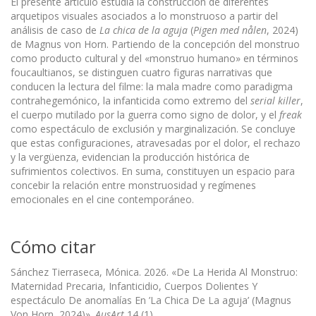
El presente artículo estudia la construcción de diferentes
arquetipos visuales asociados a lo monstruoso a partir del
análisis de caso de
La chica de la aguja
(
Pigen med nålen
, 2024)
de Magnus von Horn. Partiendo de la concepción del monstruo
como producto cultural y del «monstruo humano» en términos
foucaultianos, se distinguen cuatro figuras narrativas que
conducen la lectura del filme: la mala madre como paradigma
contrahegemónico, la infanticida como extremo del
serial killer
,
el cuerpo mutilado por la guerra como signo de dolor, y el
freak
como espectáculo de exclusión y marginalización. Se concluye
que estas configuraciones, atravesadas por el dolor, el rechazo
y la vergüenza, evidencian la producción histórica de
sufrimientos colectivos. En suma, constituyen un espacio para
concebir la relación entre monstruosidad y regímenes
emocionales en el cine contemporáneo.
Cómo citar
Sánchez Tierraseca, Mónica. 2026. «De La Herida Al Monstruo:
Maternidad Precaria, Infanticidio, Cuerpos Dolientes Y
espectáculo De anomalías En ’La Chica De La aguja’ (Magnus
Von Horn, 2024)».
AusArt
14 (1).