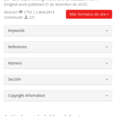
(Original work published 21 de diciembre de 2023)
Abstract
2750 | Cabas2816
Más formatos de cita
Downloads
231
##plugins.themes.bootstrap3.article.d
Keywords
References
Número
Sección
Copyright Information