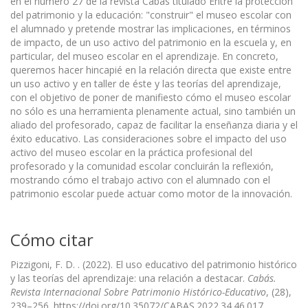
en el número 27 de la revista Cabás titulado Entre la protección
del patrimonio y la educación: "construir" el museo escolar con
el alumnado y pretende mostrar las implicaciones, en términos
de impacto, de un uso activo del patrimonio en la escuela y, en
particular, del museo escolar en el aprendizaje. En concreto,
queremos hacer hincapié en la relación directa que existe entre
un uso activo y en taller de éste y las teorías del aprendizaje,
con el objetivo de poner de manifiesto cómo el museo escolar
no sólo es una herramienta plenamente actual, sino también un
aliado del profesorado, capaz de facilitar la enseñanza diaria y el
éxito educativo. Las consideraciones sobre el impacto del uso
activo del museo escolar en la práctica profesional del
profesorado y la comunidad escolar concluirán la reflexión,
mostrando cómo el trabajo activo con el alumnado con el
patrimonio escolar puede actuar como motor de la innovación.
Cómo citar
Pizzigoni, F. D. . (2022). El uso educativo del patrimonio histórico
y las teorías del aprendizaje: una relación a destacar.
Cabás.
Revista Internacional Sobre Patrimonio Histórico-Educativo
, (28),
239–256. https://doi.org/10.35072/CABAS.2022.34.46.017