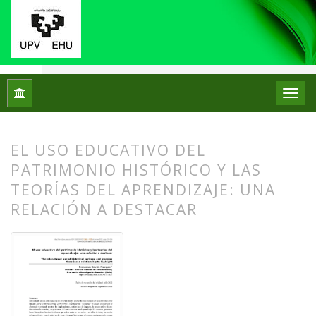
Inicio
Archivos
Núm. 28 (2022): Número Monográfico: Los mu
EL USO EDUCATIVO DEL
PATRIMONIO HISTÓRICO Y LAS
TEORÍAS DEL APRENDIZAJE: UNA
RELACIÓN A DESTACAR
##plugins.themes.bootstrap3.article.
##plugins.themes.bootstrap3.article.