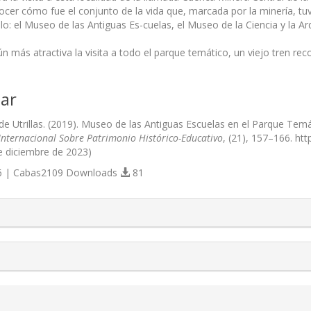
ocer cómo fue el conjunto de la vida que, marcada por la minería, tuv
lo: el Museo de las Antiguas Es-cuelas, el Museo de la Ciencia y la Ar
n más atractiva la visita a todo el parque temático, un viejo tren rec
ar
 Utrillas. (2019). Museo de las Antiguas Escuelas en el Parque Temátic
Internacional Sobre Patrimonio Histórico-Educativo
, (21), 157–166. ht
e diciembre de 2023)
 | Cabas2109 Downloads
81
s.themes.bootstrap3.article.details##