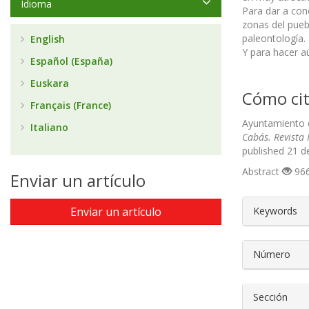
Idioma
Para dar a con
zonas del pueb
paleontología.
English
Y para hacer aú
Español (España)
Euskara
Cómo cit
Français (France)
Ayuntamiento de
Italiano
Cabás. Revista 
published 21 d
Abstract
966
Enviar un artículo
##plugin
Enviar un artículo
Keywords
Número
Sección