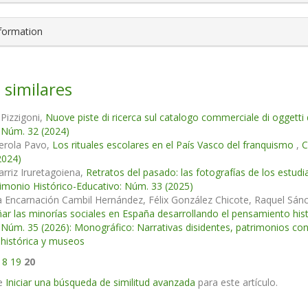
nformation
 similares
Pizzigoni,
Nuove piste di ricerca sul catalogo commerciale di oggetti 
 Núm. 32 (2024)
erola Pavo,
Los rituales escolares en el País Vasco del franquismo
,
C
2024)
arriz Iruretagoiena,
Retratos del pasado: las fotografías de los estu
imonio Histórico-Educativo: Núm. 33 (2025)
a Encarnación Cambil Hernández, Félix González Chicote, Raquel Sánch
ar las minorías sociales en España desarrollando el pensamiento his
 Núm. 35 (2026): Monográfico: Narrativas disidentes, patrimonios contr
histórica y museos
18
19
20
e
Iniciar una búsqueda de similitud avanzada
para este artículo.