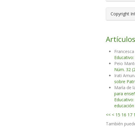
Copyright I
Artículos
Francesca 
Educativo:
Peio Mant
Núm. 32 (
Irati Amun
sobre Patr
María de l
para enseñ
Educativo:
educación 
<<
<
15
16
17
También pued