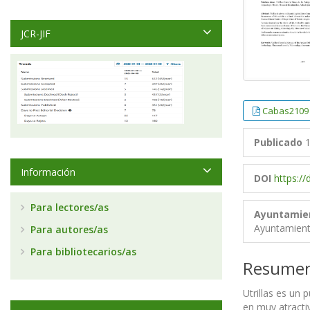
JCR-JIF
Cabas2109
Publicado
1
Información
DOI
https:/
Para lectores/as
Ayuntamien
Ayuntamiento
Para autores/as
Para bibliotecarios/as
Resume
Utrillas es un
en muy atractiv