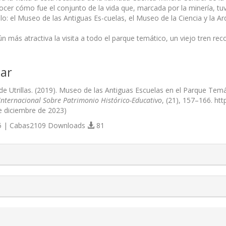
ocer cómo fue el conjunto de la vida que, marcada por la minería, tuv
lo: el Museo de las Antiguas Es-cuelas, el Museo de la Ciencia y la Ar
n más atractiva la visita a todo el parque temático, un viejo tren rec
ar
 Utrillas. (2019). Museo de las Antiguas Escuelas en el Parque Temátic
Internacional Sobre Patrimonio Histórico-Educativo
, (21), 157–166. ht
e diciembre de 2023)
 | Cabas2109 Downloads
81
s.themes.bootstrap3.article.details##