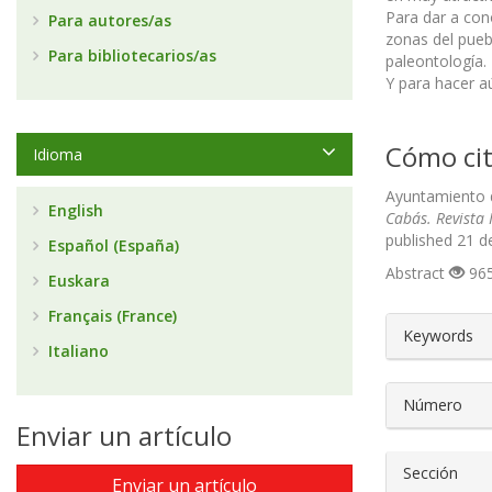
Para dar a con
Para autores/as
zonas del pueb
Para bibliotecarios/as
paleontología.
Y para hacer aú
Cómo cit
Idioma
Ayuntamiento de
English
Cabás. Revista 
published 21 d
Español (España)
Abstract
965
Euskara
Français (France)
##plugin
Keywords
Italiano
Número
Enviar un artículo
Sección
Enviar un artículo