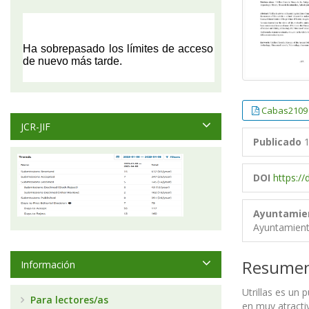
Cabas2109
JCR-JIF
Publicado
1
DOI
https:/
Ayuntamien
Ayuntamiento
Resume
Información
Utrillas es un
Para lectores/as
en muy atractiv