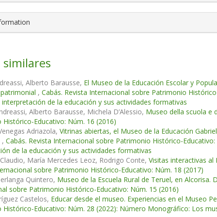
nformation
 similares
dreassi, Alberto Barausse,
El Museo de la Educación Escolar y Popular y
 patrimonial
,
Cabás. Revista Internacional sobre Patrimonio Históri
 interpretación de la educación y sus actividades formativas
ndreassi, Alberto Barausse, Michela D’Alessio,
Museo della scuola e 
 Histórico-Educativo: Núm. 16 (2016)
Venegas Adriazola,
Vitrinas abiertas, el Museo de la Educación Gabri
s
,
Cabás. Revista Internacional sobre Patrimonio Histórico-Educativ
ción de la educación y sus actividades formativas
i Claudio, María Mercedes Leoz, Rodrigo Conte,
Visitas interactivas 
ternacional sobre Patrimonio Histórico-Educativo: Núm. 18 (2017)
Berlanga Quintero,
Museo de la Escuela Rural de Teruel, en Alcorisa. De
nal sobre Patrimonio Histórico-Educativo: Núm. 15 (2016)
ríguez Castelos,
Educar desde el museo. Experiencias en el Museo Pe
 Histórico-Educativo: Núm. 28 (2022): Número Monográfico: Los muse