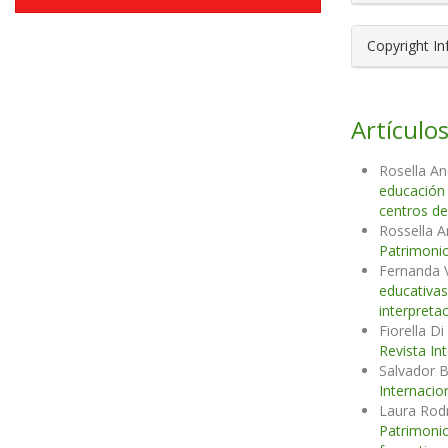
Copyright I
Artículos
Rosella An
educación
centros de
Rossella A
Patrimonio
Fernanda 
educativa
interpreta
Fiorella D
Revista In
Salvador 
Internacio
Laura Rod
Patrimonio