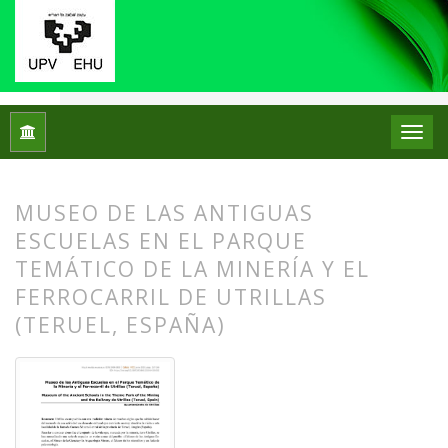
Inicio
Archivos
Núm. 21 (2019)
Centros de Patrimonio Hi
MUSEO DE LAS ANTIGUAS
ESCUELAS EN EL PARQUE
TEMÁTICO DE LA MINERÍA Y EL
FERROCARRIL DE UTRILLAS
(TERUEL, ESPAÑA)
##plugins.themes.bootstrap3.article.
##plugins.themes.bootstrap3.article.