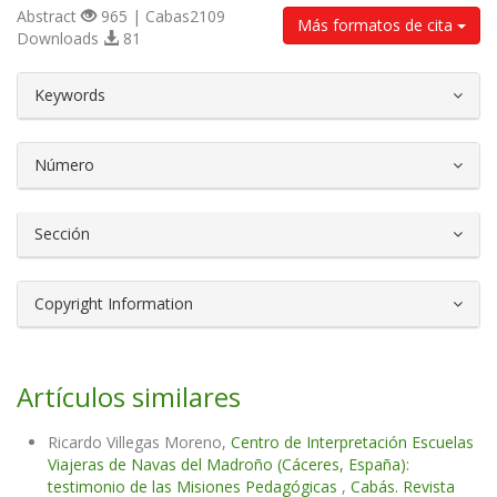
Abstract
965 | Cabas2109
Más formatos de cita
Downloads
81
##plugins.themes.bootstrap3.article.d
Keywords
Número
Sección
Copyright Information
Artículos similares
Ricardo Villegas Moreno,
Centro de Interpretación Escuelas
Viajeras de Navas del Madroño (Cáceres, España):
testimonio de las Misiones Pedagógicas
,
Cabás. Revista