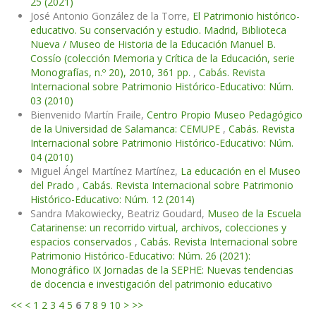
25 (2021)
José Antonio González de la Torre,
El Patrimonio histórico-
educativo. Su conservación y estudio. Madrid, Biblioteca
Nueva / Museo de Historia de la Educación Manuel B.
Cossío (colección Memoria y Crítica de la Educación, serie
Monografías, n.º 20), 2010, 361 pp.
,
Cabás. Revista
Internacional sobre Patrimonio Histórico-Educativo: Núm.
03 (2010)
Bienvenido Martín Fraile,
Centro Propio Museo Pedagógico
de la Universidad de Salamanca: CEMUPE
,
Cabás. Revista
Internacional sobre Patrimonio Histórico-Educativo: Núm.
04 (2010)
Miguel Ángel Martínez Martínez,
La educación en el Museo
del Prado
,
Cabás. Revista Internacional sobre Patrimonio
Histórico-Educativo: Núm. 12 (2014)
Sandra Makowiecky, Beatriz Goudard,
Museo de la Escuela
Catarinense: un recorrido virtual, archivos, colecciones y
espacios conservados
,
Cabás. Revista Internacional sobre
Patrimonio Histórico-Educativo: Núm. 26 (2021):
Monográfico IX Jornadas de la SEPHE: Nuevas tendencias
de docencia e investigación del patrimonio educativo
<<
<
1
2
3
4
5
6
7
8
9
10
>
>>