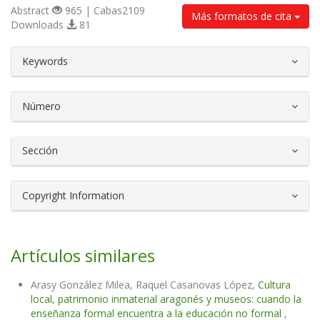
Abstract
965 | Cabas2109
Más formatos de cita
Downloads
81
##plugins.themes.bootstrap3.article.d
Keywords
Número
Sección
Copyright Information
Artículos similares
Arasy González Milea, Raquel Casanovas López,
Cultura
local, patrimonio inmaterial aragonés y museos: cuando la
enseñanza formal encuentra a la educación no formal
,