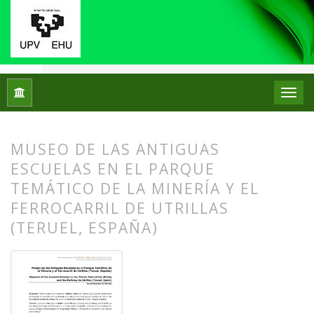
Inicio
Archivos
Núm. 21 (2019)
Centros de Patrimonio Hi
MUSEO DE LAS ANTIGUAS
ESCUELAS EN EL PARQUE
TEMÁTICO DE LA MINERÍA Y EL
FERROCARRIL DE UTRILLAS
(TERUEL, ESPAÑA)
##plugins.themes.bootstrap3.article.
##plugins.themes.bootstrap3.article.