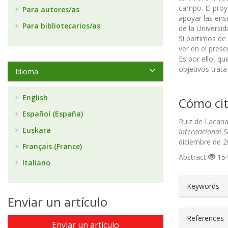
campo. El proy
Para autores/as
apoyar las ens
Para bibliotecarios/as
de la Universid
Si partimos de
ver en el pres
Es por ello, q
objetivos trata
Idioma
English
Cómo cit
Español (España)
Ruiz de Lacana
Euskara
Internacional 
diciembre de 2
Français (France)
Abstract
154
Italiano
##plugin
Keywords
Enviar un artículo
References
Enviar un artículo