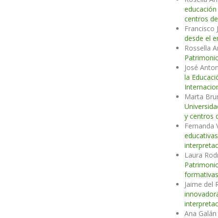
educación
centros de
Francisco 
desde el e
Rossella A
Patrimonio
José Anton
la Educaci
Internacio
Marta Brun
Universid
y centros 
Fernanda 
educativa
interpreta
Laura Rod
Patrimonio
formativa
Jaime del 
innovador
interpreta
Ana Galán