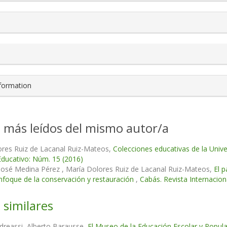
nformation
s más leídos del mismo autor/a
ores Ruiz de Lacanal Ruiz-Mateos,
Colecciones educativas de la Unive
Educativo: Núm. 15 (2016)
José Medina Pérez , María Dolores Ruiz de Lacanal Ruiz-Mateos,
El p
nfoque de la conservación y restauración
,
Cabás. Revista Internacio
 similares
dreassi, Alberto Barausse,
El Museo de la Educación Escolar y Popular y