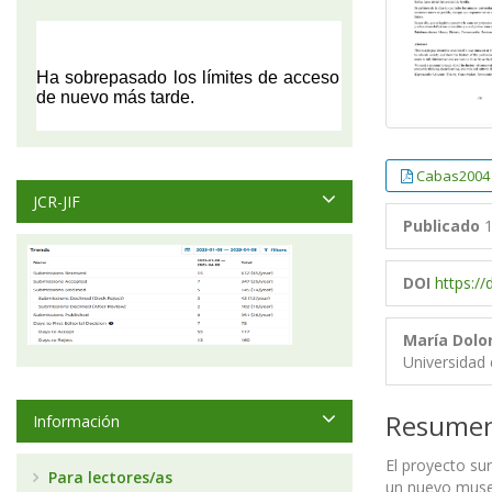
Cabas2004
JCR-JIF
Publicado
1
DOI
https:/
María Dolo
Universidad 
Resume
Información
El proyecto su
Para lectores/as
un nuevo museo