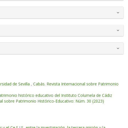
rsidad de Sevilla
,
Cabás. Revista Internacional sobre Patrimonio
atrimonio histórico educativo del Instituto Columela de Cádiz
nal sobre Patrimonio Histórico-Educativo: Núm. 30 (2023)
 el Ce.S.I.S, entre la investigación, la tercera misión y la