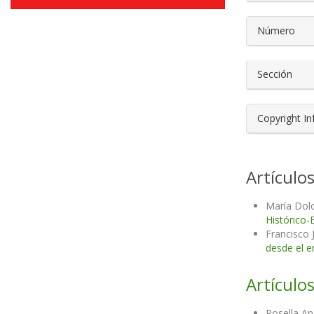
Número
Sección
Copyright I
Artículo
María Dol
Histórico-
Francisco 
desde el e
Artículos
Rosella An