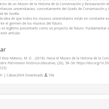
ecto de un Museo de la Historia de la Conservación y Restauración de 
eñanzas universitariasi, concretamente del Grado de Conservación y R
ad de Sevilla.
 la idea de que todos los museos universitarios están en constante 
ente el germen de los museos del futuro.
ue es legítimo presentarlo como un proyecto de futuro. Fundamentar su
 este artículo.
ar
l Ruiz-Mateos, M. D. . (2018). Hacia el Museo de la Historia de la Co
Sobre Patrimonio Histórico-Educativo
, (20), 38–56. https://doi.org/10.
023)
1 | Cabas2004 Downloads
166
s.themes.bootstrap3.article.details##