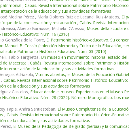
 patrimonial
,
Cabás. Revista Internacional sobre Patrimonio Históri
 interpretación de la educación y sus actividades formativas
José Medina Pérez , María Dolores Ruiz de Lacanal Ruiz-Mateos,
El p
nfoque de la conservación y restauración
,
Cabás. Revista Internacio
ndreassi, Alberto Barausse, Michela D’Alessio,
Museo della scuola e 
 Histórico-Educativo: Núm. 16 (2016)
io González de la Torre,
El Patrimonio histórico-educativo. Su conse
ón Manuel B. Cossío (colección Memoria y Crítica de la Educación, ser
nal sobre Patrimonio Histórico-Educativo: Núm. 03 (2010)
elli, Fabio Targhetta,
Un museo en movimiento: historia, estado del a
ad de Macerata
,
Cabás. Revista Internacional sobre Patrimonio Hist
de interpretación de la educación y sus actividades formativas
Venegas Adriazola,
Vitrinas abiertas, el Museo de la Educación Gabri
s
,
Cabás. Revista Internacional sobre Patrimonio Histórico-Educativ
ción de la educación y sus actividades formativas
ríguez Castelos,
Educar desde el museo. Experiencias en el Museo Pe
 Histórico-Educativo: Núm. 28 (2022): Número Monográfico: Los muse
s
Rey Tapia, Andra Santiesteban,
El Museo Complutense de la Educación:
as
,
Cabás. Revista Internacional sobre Patrimonio Histórico-Educat
ción de la educación y sus actividades formativas
 Pérez,
El Museo de la Pedagogía de Belgrado (Serbia) y la comunica