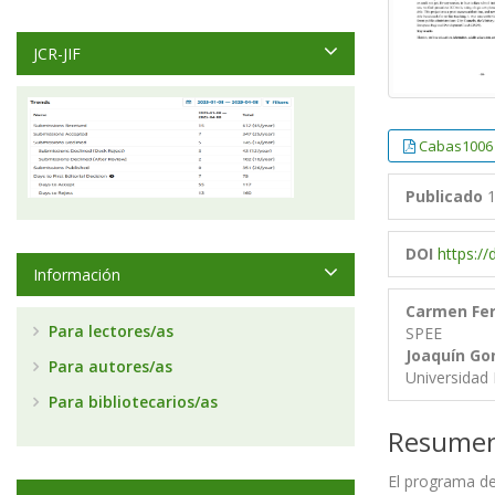
JCR-JIF
Cabas1006
Publicado
1
DOI
https:/
Información
Carmen Fe
Para lectores/as
SPEE
Joaquín Go
Para autores/as
Universidad 
Para bibliotecarios/as
Resume
El programa de