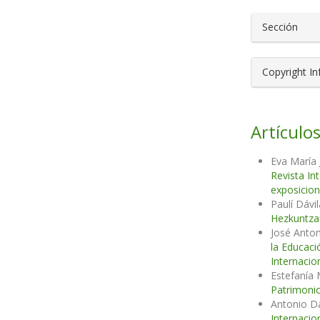
Sección
Copyright I
Artículos
Eva María
Revista In
exposicion
Paulí Dávi
Hezkuntz
José Anton
la Educaci
Internacio
Estefanía
Patrimonio
Antonio D
Internacio