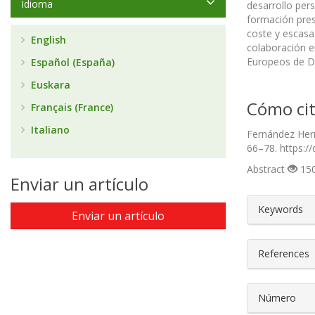
Idioma
desarrollo pers
formación pre
coste y escasa 
English
colaboración e
Europeos de De
Español (España)
Euskara
Cómo cit
Français (France)
Italiano
Fernández Herr
66–78. https:/
Abstract
150
Enviar un artículo
##plugin
Keywords
Enviar un artículo
References
Número