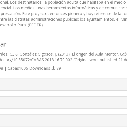
onal. Los destinatarios: la población adulta que habitaba en el medio r
sencial. Los medios: unas herramientas informáticas y de comunicació
prestación. Este proyecto, entonces pionero y hoy referente de la forma
ntre las distintas administraciones públicas: los ayuntamientos, el M
sarrollo Rural (FEDER).
ar
áez, C., & González Gigosos, J. (2013). El origen del Aula Mentor.
Cab
/doi.org/10.35072/CABAS.2013.16.79.002 (Original work published 21 
8 | Cabas1006 Downloads
89
s.themes.bootstrap3.article.details##