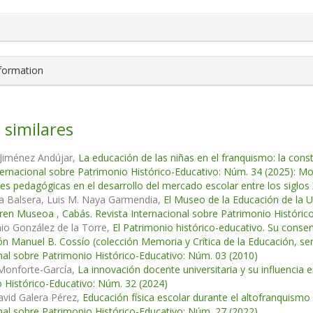
nformation
 similares
 Jiménez Andújar,
La educación de las niñas en el franquismo: la cons
ternacional sobre Patrimonio Histórico-Educativo: Núm. 34 (2025): Mon
es pedagógicas en el desarrollo del mercado escolar entre los siglos 
la Balsera, Luis M. Naya Garmendia,
El Museo de la Educación de la U
aren Museoa
,
Cabás. Revista Internacional sobre Patrimonio Históric
io González de la Torre,
El Patrimonio histórico-educativo. Su conse
ón Manuel B. Cossío (colección Memoria y Crítica de la Educación, ser
nal sobre Patrimonio Histórico-Educativo: Núm. 03 (2010)
 Monforte-García,
La innovación docente universitaria y su influencia 
 Histórico-Educativo: Núm. 32 (2024)
avid Galera Pérez,
Educación física escolar durante el altofranquismo
nal sobre Patrimonio Histórico-Educativo: Núm. 27 (2022)