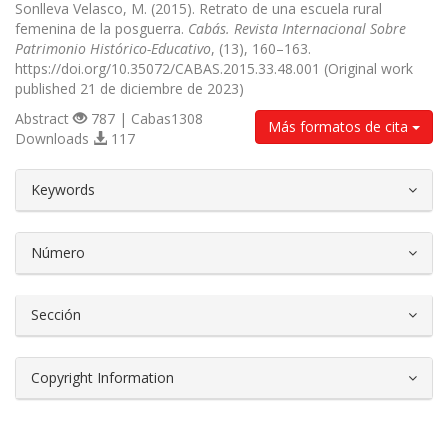
Sonlleva Velasco, M. (2015). Retrato de una escuela rural
femenina de la posguerra.
Cabás. Revista Internacional Sobre
Patrimonio Histórico-Educativo
, (13), 160–163.
https://doi.org/10.35072/CABAS.2015.33.48.001 (Original work
published 21 de diciembre de 2023)
Abstract
787 | Cabas1308
Más formatos de cita
Downloads
117
##plugins.themes.bootstrap3.article.d
Keywords
Número
Sección
Copyright Information