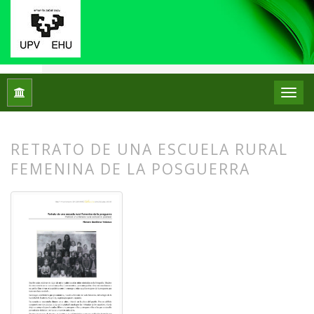
Inicio
Archivos
Núm. 13 (2015)
Fotos con historia
RETRATO DE UNA ESCUELA RURAL
FEMENINA DE LA POSGUERRA
##plugins.themes.bootstrap3.article.
##plugins.themes.bootstrap3.article.