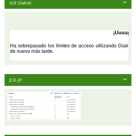
IDR Dialnet
JCR-JIF