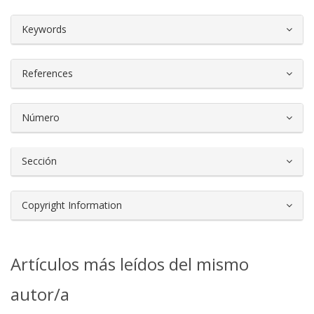
##plugins.themes.bootstrap3.article.d
Keywords
References
Número
Sección
Copyright Information
Artículos más leídos del mismo
autor/a